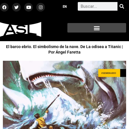
Ir
F
T
Y
I
Search
a
w
o
n
al
c
i
u
s
contenido
e
t
t
t
b
t
u
a
o
e
b
g
o
r
e
r
k
a
m
El barco ebrio. El simbolismo de la nave. De La odisea a Titanic |
Por Ángel Faretta