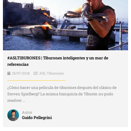
#ASLTIBURONES | Tiburones inteligentes y un mar de
referencias
15/07/2018
ASL Tiburones
¿Cómo hacer una película de tiburones después del clásico de
Steven Spielberg? La misma franquicia de Tiburón no pudo
resolver ...
Autor
Guido Pellegrini