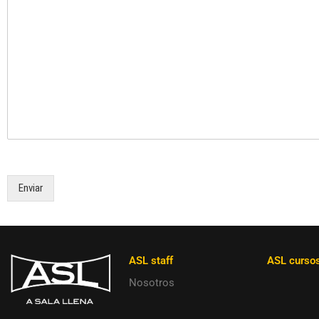
Enviar
ASL staff
ASL curso
Nosotros