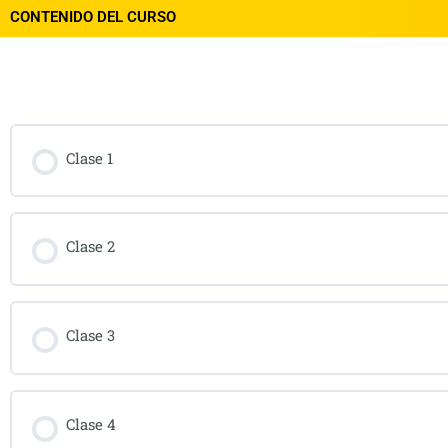
CONTENIDO DEL CURSO
Contenido del Curso
Clase 1
Clase 2
Clase 3
Clase 4