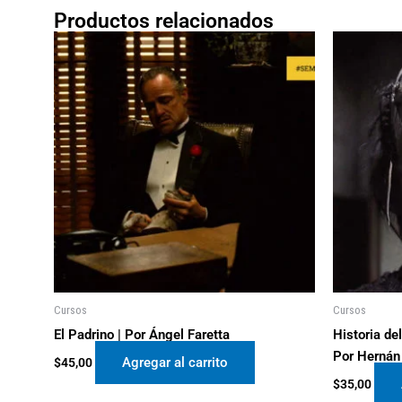
Productos relacionados
Cursos
Cursos
El Padrino | Por Ángel Faretta
Historia del
Por Hernán
Agregar al carrito
$
45,00
$
35,00