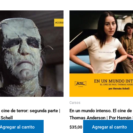
cantidad
Cursos
 cine de terror: segunda parte |
En un mundo intenso. El cine de
 Schell
Thomas Anderson | Por Hernán 
Agregar al carrito
Agregar al carrito
$
35,00