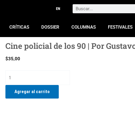
Search
CRÍTICAS
DOSSIER
COLUMNAS
FESTIVALES
Cine policial de los 90 | Por Gusta
$
35,00
Cine
policial
de
Agregar al carrito
los
90
|
Por
Gustavo
Castagna