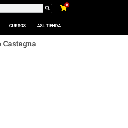
0
CURSOS
ASL TIENDA
vo Castagna