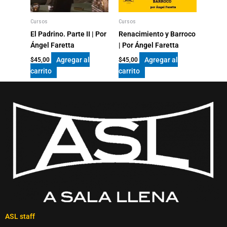
Cursos
Cursos
El Padrino. Parte II | Por
Renacimiento y Barroco
Ángel Faretta
| Por Ángel Faretta
Agregar al
Agregar al
$
45,00
$
45,00
carrito
carrito
ASL staff