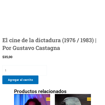
El cine de la dictadura (1976 / 1983) |
Por Gustavo Castagna
$
35,00
El
cine
de
Agregar al carrito
la
dictadura
Productos relacionados
(1976
/
1983)