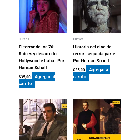
|
Por
Gustavo
Castagna
cantidad
Cursos
Cursos
El terror de los 70:
Historia del cine de
Raíces y desarrollo.
terror: segunda parte |
Hollywood e Italia | Por
Por Hernán Schell
Hernán Schell
Agregar al
$
35,00
Agregar al
carrito
$
35,00
carrito