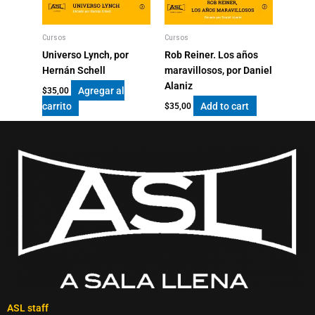
Cursos
Cursos
Universo Lynch, por
Rob Reiner. Los años
Hernán Schell
maravillosos, por Daniel
Alaniz
Agregar al
$
35,00
carrito
Add to cart
$
35,00
ASL staff