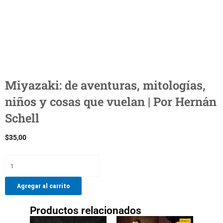
Miyazaki: de aventuras, mitologías,
niños y cosas que vuelan | Por Hernán
Schell
$
35,00
Miyazaki:
de
aventuras,
Agregar al carrito
mitologías,
niños
Productos relacionados
y