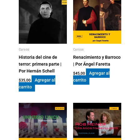
cosas
que
vuelan
|
Por
Hernán
Schell
cantidad
Cursos
Cursos
Historia del cine de
Renacimiento y Barroco
terror: primera parte |
| Por Ángel Faretta
Por Hernán Schell
Agregar al
$
45,00
Agregar al
carrito
$
35,00
carrito