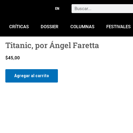
Search
CRÍTICAS
DOSSIER
COLUMNAS
FESTIVALES
Titanic, por Ángel Faretta
$
45,00
Titanic,
Agregar al carrito
por
Ángel
Faretta
cantidad