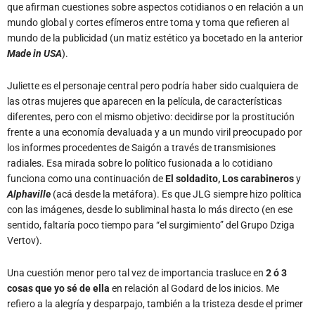
que afirman cuestiones sobre aspectos cotidianos o en relación a un
mundo global y cortes efímeros entre toma y toma que refieren al
mundo de la publicidad (un matiz estético ya bocetado en la anterior
Made in USA
).
Juliette es el personaje central pero podría haber sido cualquiera de
las otras mujeres que aparecen en la película, de características
diferentes, pero con el mismo objetivo: decidirse por la prostitución
frente a una economía devaluada y a un mundo viril preocupado por
los informes procedentes de Saigón a través de transmisiones
radiales. Esa mirada sobre lo político fusionada a lo cotidiano
funciona como una continuación de
El soldadito, Los carabineros
y
Alphaville
(acá desde la metáfora). Es que JLG siempre hizo política
con las imágenes, desde lo subliminal hasta lo más directo (en ese
sentido, faltaría poco tiempo para “el surgimiento” del Grupo Dziga
Vertov).
Una cuestión menor pero tal vez de importancia trasluce en
2 ó 3
cosas que yo sé de ella
en relación al Godard de los inicios. Me
refiero a la alegría y desparpajo, también a la tristeza desde el primer