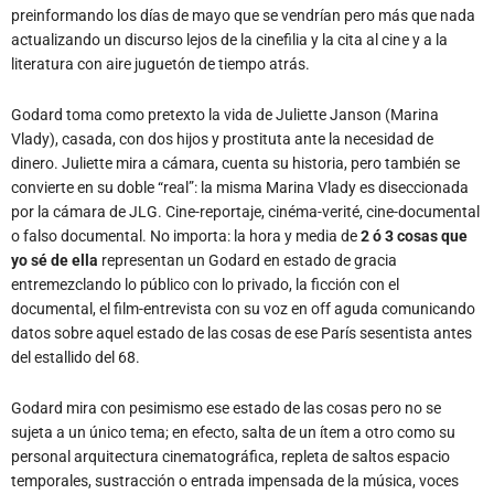
preinformando los días de mayo que se vendrían pero más que nada
actualizando un discurso lejos de la cinefilia y la cita al cine y a la
literatura con aire juguetón de tiempo atrás.
Godard toma como pretexto la vida de Juliette Janson (Marina
Vlady), casada, con dos hijos y prostituta ante la necesidad de
dinero. Juliette mira a cámara, cuenta su historia, pero también se
convierte en su doble “real”: la misma Marina Vlady es diseccionada
por la cámara de JLG. Cine-reportaje, cinéma-verité, cine-documental
o falso documental. No importa: la hora y media de
2 ó 3 cosas que
yo
sé de ella
representan un Godard en estado de gracia
entremezclando lo público con lo privado, la ficción con el
documental, el film-entrevista con su voz en off aguda comunicando
datos sobre aquel estado de las cosas de ese París sesentista antes
del estallido del 68.
Godard mira con pesimismo ese estado de las cosas pero no se
sujeta a un único tema; en efecto, salta de un ítem a otro como su
personal arquitectura cinematográfica, repleta de saltos espacio
temporales, sustracción o entrada impensada de la música, voces