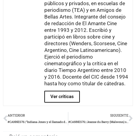
públicos y privados, en escuelas de
periodismo (TEA) y en Amigos de
Bellas Artes. Integrante del consejo
de redacción de El Amante Cine
entre 1993 y 2012. Escribió y
participó en libros sobre cine y
directores (Wenders, Scorsese, Cine
Argentino, Cine Latinoamericano).
Ejerció el periodismo
cinematográfico y la crítica en el
diario Tiempo Argentino entre 2010
y 2016. Docente del CIC desde 1994
hasta hoy como titular de cátedras.
Ver críticas
Prev
N
ANTERIOR
SIGUIENTE
#CANNES76 | “Indiana Jones y el llamado del destino” tendrá su premiere mundial en Cannes
#CANNES76 | Jeanne du Barry (Maïwenn) será el film de apertura del festival