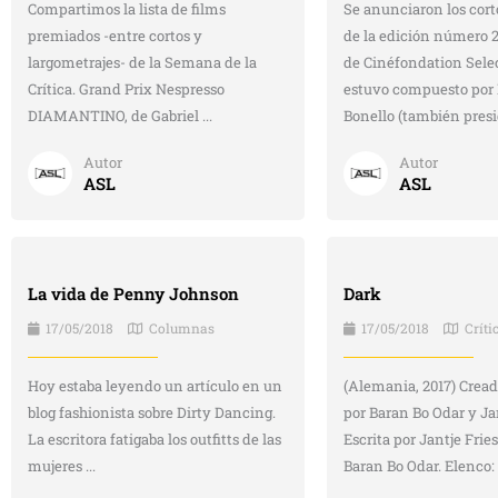
Compartimos la lista de films
Se anunciaron los cor
premiados -entre cortos y
de la edición número 2
largometrajes- de la Semana de la
de Cinéfondation Selec
Crítica. Grand Prix Nespresso
estuvo compuesto por 
DIAMANTINO, de Gabriel ...
Bonello (también presid
Autor
Autor
ASL
ASL
La vida de Penny Johnson
Dark
17/05/2018
Columnas
17/05/2018
Críti
Hoy estaba leyendo un artículo en un
(Alemania, 2017) Crea
blog fashionista sobre Dirty Dancing.
por Baran Bo Odar y Jan
La escritora fatigaba los outfitts de las
Escrita por Jantje Fries
mujeres ...
Baran Bo Odar. Elenco: .