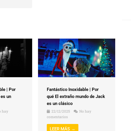
ble | Por
Fantástico Inoxidable | Por
 es un
qué El extraño mundo de Jack
es un clásico
 hay
22/12/2025
No hay
comentarios
LEER MÁS →