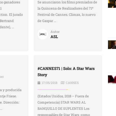
tos ganadores
Se anunciaron los films premiados de
1
la Quincena de Realizadores del 71º
tion. El jurado
Festival de Cannes. Climax, lo nuevo
Bertrand
de Gaspar ...
ente), ...
Autor
ASL
#CANNES71 | Solo: A Star Wars
Story
cas
17/05/2018
CANNES
da y producida
tje Friese.
(Estados Unidos, 2018 – Fuera de
e. Dirección:
Competencia) STAR WARS AL
..
BANQUILLO DE SUPLENTES Los
responsables de Star Wars -como