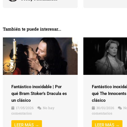
También te puede interesar...
Fantástico inoxidable | Por
Fantástico inoxida
qué Bram Stoker’s Dracula es
qué The Innocents
un clásico
clásico
17/05/2026
No hay
30/01/2026
No
comentarios
comentarios
LEER MÁS →
LEER MÁS →