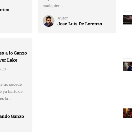
cualquier ...
arico
Autor
Jose Luis De Lorenzo
s a lo Ganzo
lver Lake
NES
ue no sucede
 ya harto de
s lo ...
ando Ganzo