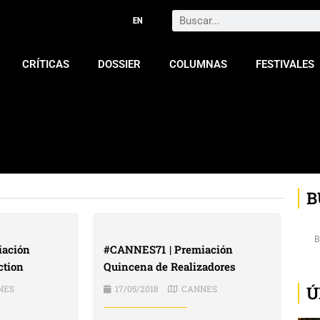
Search
CRÍTICAS
DOSSIER
COLUMNAS
FESTIVALES
B
iación
#CANNES71 | Premiación
ction
Quincena de Realizadores
Ú
NES
17/05/2018
CANNES