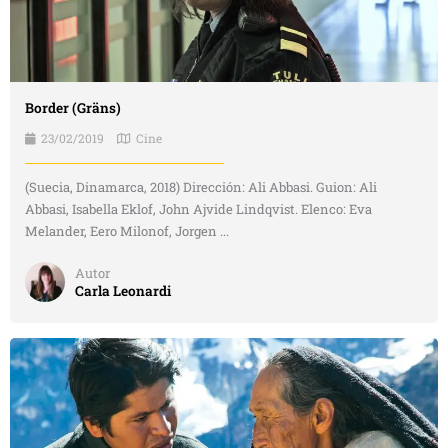
Border (Gräns)
23/02/2019
Cine
(Suecia, Dinamarca, 2018) Dirección: Ali Abbasi. Guion: Ali
Abbasi, Isabella Eklof, John Ajvide Lindqvist. Elenco: Eva
Melander, Eero Milonof, Jorgen ...
Autor
Carla Leonardi