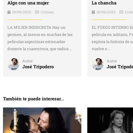
Algo con una mujer
La chancha
18/06/2020
Críticas
18/06/2020
Crít
LA MUJER INDISCRETA Hay un
EL FUEGO INTERNO En
germen, al menos en muchas de las
película en solitario, 
películas argentinas estrenadas
explora la historia de
durante la cuarentena, que radica ...
vuelve e ...
Autor
Autor
José Tripodero
José Tripod
También te puede interesar...