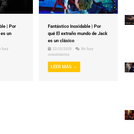
ble | Por
Fantástico Inoxidable | Por
 es un
qué El extraño mundo de Jack
es un clásico
 hay
22/12/2025
No hay
comentarios
LEER MÁS →