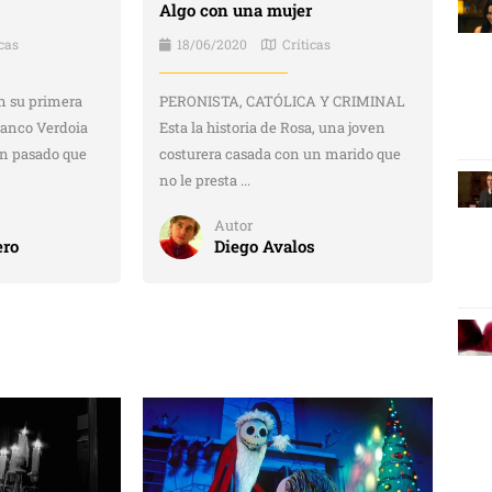
Algo con una mujer
icas
18/06/2020
Críticas
 su primera
PERONISTA, CATÓLICA Y CRIMINAL
Franco Verdoia
Esta la historia de Rosa, una joven
 un pasado que
costurera casada con un marido que
no le presta ...
Autor
ero
Diego Avalos