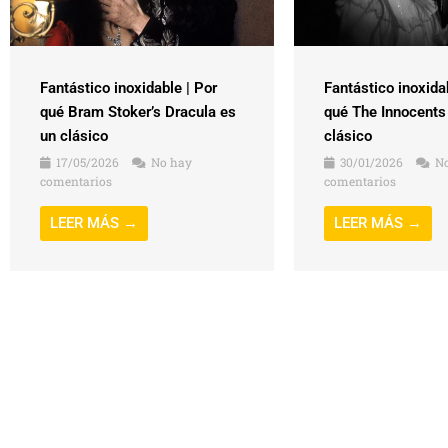
Fantástico inoxidable | Por
Fantástico inoxida
qué Bram Stoker’s Dracula es
qué The Innocents
un clásico
clásico
17/05/2026
No hay
30/01/2026
No
comentarios
comentarios
LEER MÁS →
LEER MÁS →