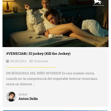
#VENECIA81 | El jockey (Kill the Jockey)
30/08/2024
Festivales
EN BÚSQUEDA DEL NIÑO INTERIOR Es una ocasión única,
cuando en la competencia del respetable festival veneciano
entra un director ...
Autor
Anton Dolin