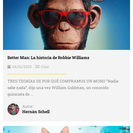
Better Man: La historia de Robbie Williams
24/02/2025
Cine
TRES TEORÍAS DE POR QUÉ COMPRAMOS UN MONO “Nadie
sabe nada”, dijo una vez William Goldman, un conocido
guionista de ...
Autor
Hernán Schell