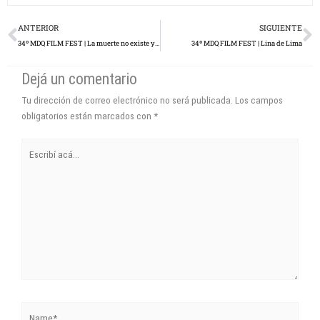
Prev
N
ANTERIOR
SIGUIENTE
34º MDQ FILM FEST | La muerte no existe y el amor tampoco
34º MDQ FILM FEST | Lina de Lima
Dejá un comentario
Tu dirección de correo electrónico no será publicada.
Los campos
obligatorios están marcados con
*
Escribí
acá...
Name*