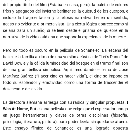
del propio titulo del film (Estaba en casa, pero), la paleta de colores
fríos y apagados del invierno berlinense, la quietud de los cuerpos, e
incluso la fragmentación y la elipsis narrativa tienen un sentido,
acaso no evidente a primera vista. Una cierta lógica aparece como si
se analizara un sueño, si se leen desde el prisma del quiebre en la
narrativa de la vida cotidiana que supone la experiencia de la muerte.
Pero no todo es oscuro en la película de Schanelec. La escena del
baile de la familia al ritmo de una versión acústica de “Let’s Dance” de
David Bowie y la cálida luminosidad del bosque en el tramo final son
de una gran belleza simbólica. Aquí, recordando el lema de José
Martínez Suárez (“Hacer cine es hacer vida”), el cine se impone en
todo su esplendor y emotividad como una forma de trascender el
desencanto de la vida.
La directora alemana arriesga con su radical y singular propuesta.
I
Was At Home, But
es una película que exige que el espectador ponga
en juego herramientas y claves de otras disciplinas (filosofía,
psicología, literatura, pintura), para poder leerla sin quedarse afuera.
Este ensayo fílmico de Schanelec es una lograda apuesta