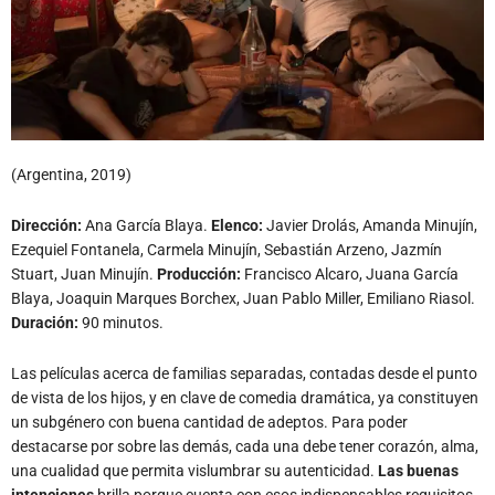
(Argentina, 2019)
Dirección:
Ana García Blaya.
Elenco:
Javier Drolás, Amanda Minujín,
Ezequiel Fontanela, Carmela Minujín, Sebastián Arzeno, Jazmín
Stuart, Juan Minujín.
Producción:
Francisco Alcaro, Juana García
Blaya, Joaquin Marques Borchex, Juan Pablo Miller, Emiliano Riasol.
Duración:
90 minutos.
Las películas acerca de familias separadas, contadas desde el punto
de vista de los hijos, y en clave de comedia dramática, ya constituyen
un subgénero con buena cantidad de adeptos. Para poder
destacarse por sobre las demás, cada una debe tener corazón, alma,
una cualidad que permita vislumbrar su autenticidad.
Las buenas
intenciones
brilla porque cuenta con esos indispensables requisitos.