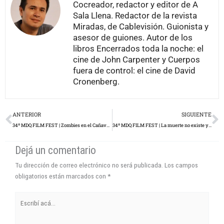
Cocreador, redactor y editor de A
Sala Llena. Redactor de la revista
Miradas, de Cablevisión. Guionista y
asesor de guiones. Autor de los
libros Encerrados toda la noche: el
cine de John Carpenter y Cuerpos
fuera de control: el cine de David
Cronenberg.
Prev
N
ANTERIOR
SIGUIENTE
34º MDQ FILM FEST | Zombies en el Cañaveral. El documental
34º MDQ FILM FEST | La muerte no existe y el amor tampoco
Dejá un comentario
Tu dirección de correo electrónico no será publicada.
Los campos
obligatorios están marcados con
*
Escribí
acá...