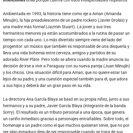
Ambientada en 1993, la historia tiene como eje a Aman (Amanda
Minujín), la hija preadolescente de un padre rockero (Javier Drolás) y
una madre más formal (Jazmín Stuart). La joven y sus tres
hermanitos menores ya están acostumbrados a la rutina de pasar un
tiempo con cada uno. Lo más divertido siempre viene del lado del
progenitor: un músico que también es responsable de una disquería y
lleva una vida bohemia entre cerveza, amigos y partidos de su
adorado River Plate. Pero todo se altera cuando la madre anuncia su
decisión de irse a vivir a Paraguay con su nueva pareja (Juan Minujín)
y los chicos. Una situación difícil para Aman, que no quiere estar tan
lejos de su padre, y una cuestión especial también para él, que adora
a sus hijos y deberá dar un gran paso en su vida.
La directora Ana García Blaya se basó en su propia niñez, junto a sus
hermanos y a su padre, Javier García Blaya (integrante de la banda
Sorry). El resultado es un tributo personal a una época, que genera
un cariño inmediato gracias a personajes entrañables. Sobre todo, el
homenaje a un padre como el que muchos quisieran tener, que no por
ser algo inmaduro deja de ser responsable cuando se trata de sus