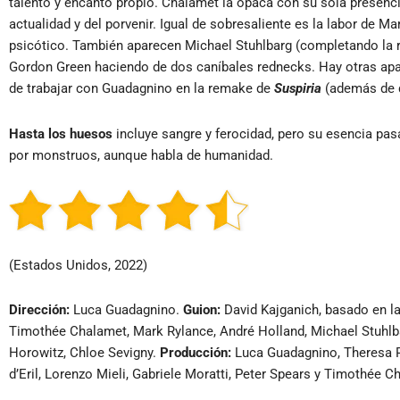
talento y encanto propio. Chalamet la opaca con su sola presenc
actualidad y del porvenir. Igual de sobresaliente es la labor de 
psicótico. También aparecen Michael Stuhlbarg (completando la 
Gordon Green haciendo de dos caníbales rednecks. Hay otras apar
de trabajar con Guadagnino en la remake de
Suspiria
(además de q
Hasta los huesos
incluye sangre y ferocidad, pero su esencia pas
por monstruos, aunque habla de humanidad.
(Estados Unidos, 2022)
Dirección:
Luca Guadagnino.
Guion:
David Kajganich, basado en l
Timothée Chalamet, Mark Rylance, André Holland, Michael Stuhlb
Horowitz, Chloe Sevigny.
Producción:
Luca Guadagnino, Theresa P
d’Eril, Lorenzo Mieli, Gabriele Moratti, Peter Spears y Timothée 