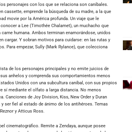
 los personajes con los que se relaciona son caníbales.
 en cassette, emprende la búsqueda de su madre, a la que
oad movie por la América profunda. Un viaje que le
z y conocer a Lee (Timothée Chalamet), un muchacho que
r la carne humana. Ambos terminan enamorándose, unidos
n cargar. Y sobran motivos para cuidarse: en las rutas y
s. Para empezar, Sully (Mark Rylance), que colecciona
ista de los personajes principales y no emite juicios de
bra sus anhelos y comprenda sus comportamientos menos
 Estados Unidos con una subcultura caníbal, con sus propios
re sí mediante el olfato a larga distancia. No menos
ca. Canciones de Joy Division, Kiss, New Order y Duran
a y ser fiel al estado de ánimo de los antihéroes. Temas
Reznor y Atticus Ross.
papel cinematográfico. Remite a Zendaya, aunque posee