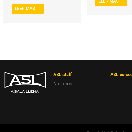
LEER MÁS →
LEER MÁS →
ASL staff
ASL curso
Nosotros