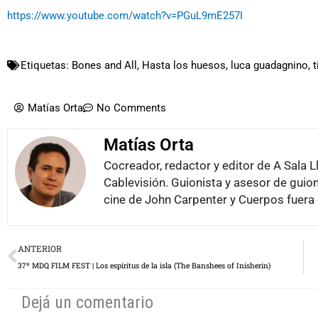
https://www.youtube.com/watch?v=PGuL9mE257I
Etiquetas:
Bones and All
,
Hasta los huesos
,
luca guadagnino
,
Matías Orta
No Comments
Matías Orta
Cocreador, redactor y editor de A Sala L
Cablevisión. Guionista y asesor de guion
cine de John Carpenter y Cuerpos fuera 
Prev
ANTERIOR
37º MDQ FILM FEST | Los espíritus de la isla (The Banshees of Inisherin)
Dejá un comentario