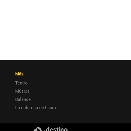
Más
Teatro
Música
Balance
La columna de Laura