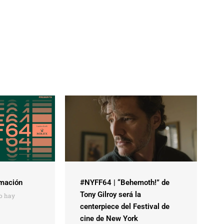
mación
#NYFF64 | “Behemoth!” de
Tony Gilroy será la
o hay
centerpiece del Festival de
cine de New York