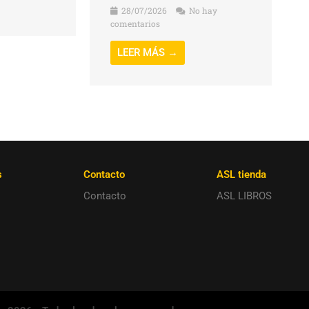
28/07/2026
No hay
comentarios
LEER MÁS →
s
Contacto
ASL tienda
Contacto
ASL LIBROS