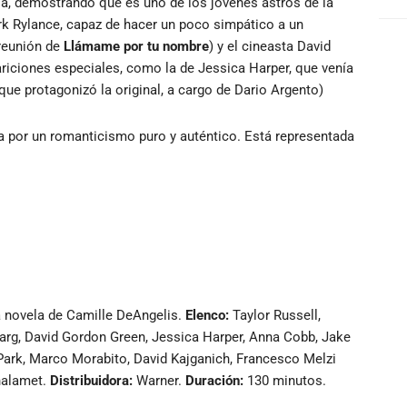
ia, demostrando que es uno de los jóvenes astros de la
Mark Rylance, capaz de hacer un poco simpático a un
reunión de
Llámame por tu nombre
) y el cineasta David
iciones especiales, como la de Jessica Harper, que venía
ue protagonizó la original, a cargo de Dario Argento)
a por un romanticismo puro y auténtico. Está representada
a novela de Camille DeAngelis.
Elenco:
Taylor Russell,
arg, David Gordon Green, Jessica Harper, Anna Cobb, Jake
ark, Marco Morabito, David Kajganich, Francesco Melzi
Chalamet.
Distribuidora:
Warner.
Duración:
130 minutos.