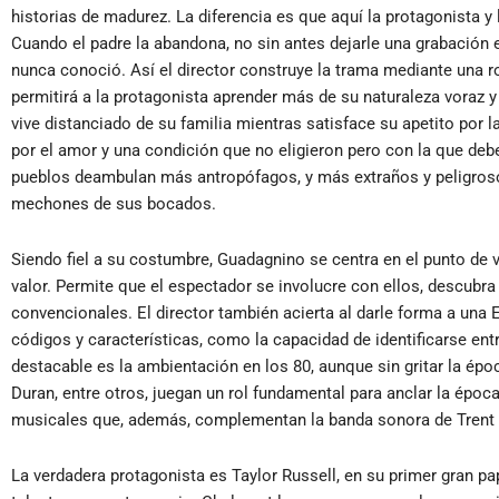
historias de madurez. La diferencia es que aquí la protagonista y
Cuando el padre la abandona, no sin antes dejarle una grabación
nunca conoció. Así el director construye la trama mediante una r
permitirá a la protagonista aprender más de su naturaleza vora
vive distanciado de su familia mientras satisface su apetito po
por el amor y una condición que no eligieron pero con la que debe
pueblos deambulan más antropófagos, y más extraños y peligroso
mechones de sus bocados.
Siendo fiel a su costumbre, Guadagnino se centra en el punto de v
valor. Permite que el espectador se involucre con ellos, descu
convencionales. El director también acierta al darle forma a una
códigos y características, como la capacidad de identificarse ent
destacable es la ambientación en los 80, aunque sin gritar la épo
Duran, entre otros, juegan un rol fundamental para anclar la époc
musicales que, además, complementan la banda sonora de Trent 
La verdadera protagonista es Taylor Russell, en su primer gran 