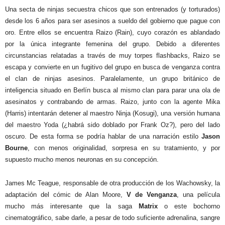
Una secta de ninjas secuestra chicos que son entrenados (y torturados)
desde los 6 años para ser asesinos a sueldo del gobierno que pague con
oro. Entre ellos se encuentra Raizo (Rain), cuyo corazón es ablandado
por la única integrante femenina del grupo. Debido a diferentes
circunstancias relatadas a través de muy torpes flashbacks, Raizo se
escapa y convierte en un fugitivo del grupo en busca de venganza contra
el clan de ninjas asesinos. Paralelamente, un grupo británico de
inteligencia situado en Berlín busca al mismo clan para parar una ola de
asesinatos y contrabando de armas. Raizo, junto con la agente Mika
(Harris) intentarán detener al maestro Ninja (Kosugi), una versión humana
del maestro Yoda (¿habrá sido doblado por Frank Oz?), pero del lado
oscuro. De esta forma se podría hablar de una narración estilo
Jason
Bourne
, con menos originalidad, sorpresa en su tratamiento, y por
supuesto mucho menos neuronas en su concepción.
James Mc Teague, responsable de otra producción de los Wachowsky, la
adaptación del cómic de Alan Moore,
V de Venganza
, una película
mucho más interesante que la saga
Matrix
o este bochorno
cinematográfico, sabe darle, a pesar de todo suficiente adrenalina, sangre