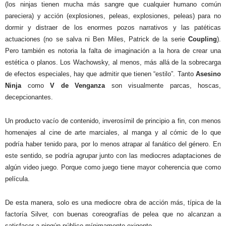
(los ninjas tienen mucha más sangre que cualquier humano común
pareciera) y acción (explosiones, peleas, explosiones, peleas) para no
dormir y distraer de los enormes pozos narrativos y las patéticas
actuaciones (no se salva ni Ben Miles, Patrick de la serie
Coupling
).
Pero también es notoria la falta de imaginación a la hora de crear una
estética o planos. Los Wachowsky, al menos, más allá de la sobrecarga
de efectos especiales, hay que admitir que tienen “estilo”. Tanto
Asesino
Ninja
como
V de Venganza
son visualmente parcas, hoscas,
decepcionantes.
Un producto vacío de contenido, inverosímil de principio a fin, con menos
homenajes al cine de arte marciales, al manga y al cómic de lo que
podría haber tenido para, por lo menos atrapar al fanático del género. En
este sentido, se podría agrupar junto con las mediocres adaptaciones de
algún video juego. Porque como juego tiene mayor coherencia que como
película.
De esta manera, solo es una mediocre obra de acción más, típica de la
factoría Silver, con buenas coreografías de pelea que no alcanzan a
satisfacer a ningún público mínimamente exigente.