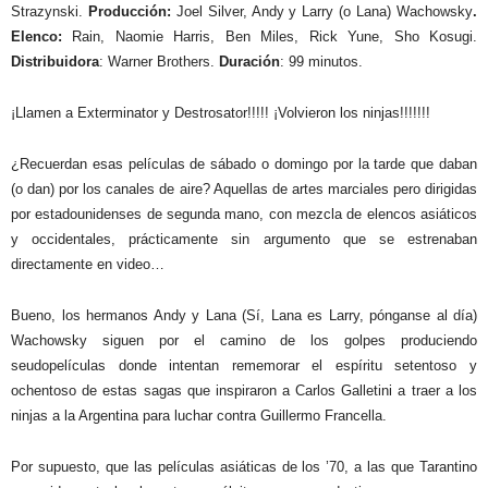
Strazynski.
Producción:
Joel Silver, Andy y Larry (o Lana) Wachowsky
.
Elenco:
Rain, Naomie Harris, Ben Miles, Rick Yune, Sho Kosugi.
Distribuidora
: Warner Brothers.
Duración
: 99 minutos.
¡Llamen a Exterminator y Destrosator!!!!! ¡Volvieron los ninjas!!!!!!!
¿Recuerdan esas películas de sábado o domingo por la tarde que daban
(o dan) por los canales de aire? Aquellas de artes marciales pero dirigidas
por estadounidenses de segunda mano, con mezcla de elencos asiáticos
y occidentales, prácticamente sin argumento que se estrenaban
directamente en video…
Bueno, los hermanos Andy y Lana (Sí, Lana es Larry, pónganse al día)
Wachowsky siguen por el camino de los golpes produciendo
seudopelículas donde intentan rememorar el espíritu setentoso y
ochentoso de estas sagas que inspiraron a Carlos Galletini a traer a los
ninjas a la Argentina para luchar contra Guillermo Francella.
Por supuesto, que las películas asiáticas de los ’70, a las que Tarantino