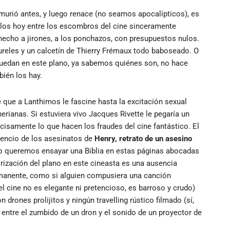
 murió antes, y luego renace (no seamos apocalípticos), es
arlos hoy entre los escombros del cine sinceramente
 hecho a jirones, a los ponchazos, con presupuestos nulos.
laureles y un calcetín de Thierry Frémaux todo baboseado. O
quedan en este plano, ya sabemos quiénes son, no hace
bién los hay.
e que a Lanthimos le fascine hasta la excitación sexual
ianas. Si estuviera vivo Jacques Rivette le pegaría un
isamente lo que hacen los fraudes del cine fantástico. El
lencio de los asesinatos de
Henry, retrato de un asesino
o queremos ensayar una Biblia en estas páginas abocadas
rización del plano en este cineasta es una ausencia
permanente, como si alguien compusiera una canción
el cine no es elegante ni pretencioso, es barroso y crudo)
drones prolijitos y ningún travelling rústico filmado (sí,
entre el zumbido de un dron y el sonido de un proyector de