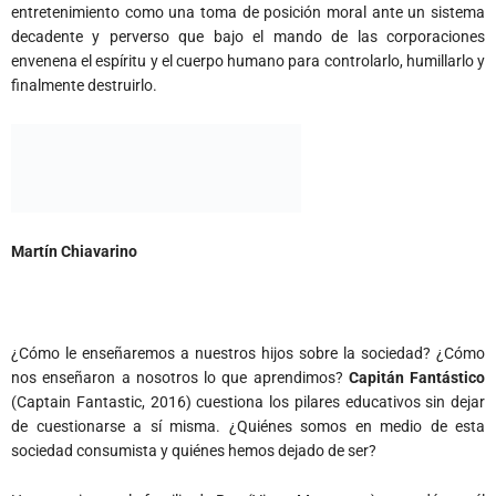
entretenimiento como una toma de posición moral ante un sistema
decadente y perverso que bajo el mando de las corporaciones
envenena el espíritu y el cuerpo humano para controlarlo, humillarlo y
finalmente destruirlo.
Martín Chiavarino
¿Cómo le enseñaremos a nuestros hijos sobre la sociedad? ¿Cómo
nos enseñaron a nosotros lo que aprendimos?
Capitán Fantástico
(Captain Fantastic, 2016) cuestiona los pilares educativos sin dejar
de cuestionarse a sí misma. ¿Quiénes somos en medio de esta
sociedad consumista y quiénes hemos dejado de ser?
Hace un tiempo, la familia de Ben (Viggo Mortensen) se mudó con él
al bosque buscando nuevos métodos de enseñanza para sus hijos y
para aliviar la condición de la madre que padecía un trastorno