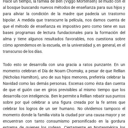
bipolar. A medida que transcurre la película, nos damos cuenta de
que el método de enseñanza es impositivo pero como tiene en sus
bases programas de lectura fundacionales para la formación del
alma y tiene algunos resultados favorables, nos cuestiona sobre
cómo aprendemos en la escuela, en la universidad y, en general, en el
transcurso de los días.
Todo esto se desarrolla con una gracia a ratos punzante. En un
momento celebran el Día de Noam Chomsky, a pesar de que Rellian
(Nicholas Hamilton), uno de sus hijos menores, preferiría celebrar la
Navidad como las demás personas. Escenas como ésta dan cuenta
de que el guión cae en giros previsibles al mismo tiempo que los
desarrolla con inteligencia. Ben le permite a Rellian rebatir sus puntos
sobre por qué celebrar a una figura creada por la fe antes que
celebrar los logros de un ser humano. No olvidemos tampoco el
momento donde la familia visita la ciudad por una causa mayor y se
encuentran con tanto consumismo personificado en la gordura
extrema de quienes los rodean. Ciertamente en Norteamérica los
problemas de sobrepeso son serios, pero la sociedad consumista no
está delimitada por países. Varía según las latitudes.