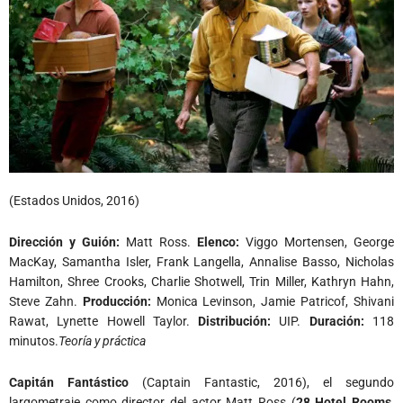
(Estados Unidos, 2016)
Dirección y Guión:
Matt Ross.
Elenco:
Viggo Mortensen, George
MacKay, Samantha Isler, Frank Langella, Annalise Basso, Nicholas
Hamilton, Shree Crooks, Charlie Shotwell, Trin Miller, Kathryn Hahn,
Steve Zahn.
Producción:
Monica Levinson, Jamie Patricof, Shivani
Rawat, Lynette Howell Taylor.
Distribución:
UIP.
Duración:
118
minutos.
Teoría y práctica
Capitán Fantástico
(Captain Fantastic, 2016), el segundo
largometraje como director del actor Matt Ross (
28 Hotel Rooms,