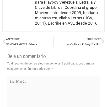
mientras estudiaba Letras (UCV,
2011). Escribe en ASL desde 2016.
Prev
N
ANTERIOR
SIGUIENTE
31º MDQ FILM FEST | Balance
Ataúd Blanco: El Juego Diabólico
Dejá un comentario
Tu dirección de correo electrónico no será publicada.
Los campos
obligatorios están marcados con
*
Escribí
acá...