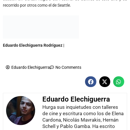
Eduardo Elechiguerra Rodríguez |
@EElechiguerra
Eduardo Elechiguerra
No Comments
Eduardo Elechiguerra
Hurga sus inquietudes con talleres
de cine y escritura como los de Elena
Cardona, Nicolás Mavrakis, Hernán
Schell y Pablo Gamba. Ha escrito
para Playboy Venezuela, Letralia y
Clave de Libros. Coordina el grupo
Moviemiento desde 2009, fundado