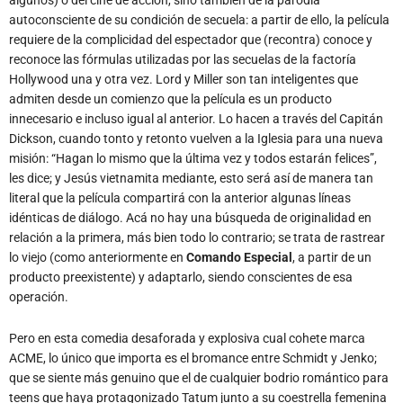
autoconsciente de su condición de secuela: a partir de ello, la película
requiere de la complicidad del espectador que (recontra) conoce y
reconoce las fórmulas utilizadas por las secuelas de la factoría
Hollywood una y otra vez. Lord y Miller son tan inteligentes que
admiten desde un comienzo que la película es un producto
innecesario e incluso igual al anterior. Lo hacen a través del Capitán
Dickson, cuando tonto y retonto vuelven a la Iglesia para una nueva
misión: “Hagan lo mismo que la última vez y todos estarán felices”,
les dice; y Jesús vietnamita mediante, esto será así de manera tan
literal que la película compartirá con la anterior algunas líneas
idénticas de diálogo. Acá no hay una búsqueda de originalidad en
relación a la primera, más bien todo lo contrario; se trata de rastrear
lo viejo (como anteriormente en
Comando Especial
, a partir de un
producto preexistente) y adaptarlo, siendo conscientes de esa
operación.
Pero en esta comedia desaforada y explosiva cual cohete marca
ACME, lo único que importa es el bromance entre Schmidt y Jenko;
que se siente más genuino que el de cualquier bodrio romántico para
teens que haya protagonizado Tatum junto a su coestrella femenina