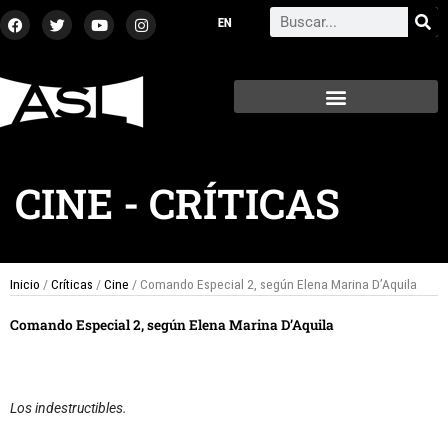
Ir
F
T
Y
I
Search
a
w
o
n
al
c
i
u
s
contenido
e
t
t
t
b
t
u
a
o
e
b
g
o
r
e
r
k
a
m
CINE
-
CRÍTICAS
Inicio
/
Críticas
/
Cine
/ Comando Especial 2, según Elena Marina D’Aquila
Comando Especial 2, según Elena Marina D’Aquila
Los indestructibles.