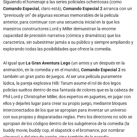
Siguiendo el homenaje a las series policiales ochentosas (como
Comando Especial
, claro está),
Comando Especial 2
arranca con un
“previously on” de algunas escenas memorables de la película
anterior, para continuar con una secuencia inicial en la que los
maestros constructores Lord y Miller demuestran la enorme
capacidad de precisión narrativa (cómica y dramática) que los
caracteriza, sin subestimar jamás a su público y siempre ampliando y
explorando todas las posibilidades que ofrece la comedia.
Al igual que
La Gran Aventura Lego
(un antes y un después en la
animación, en la comedia y en el mundo),
Comando Especial 2
es
también un gran patio de juegos. Al ser una película puramente
lúdica, la pareja explosiva Hill/ Tatum asume el rol de dos legos
policías sueltos dentro de esa fantasía de colores que es la cabeza de
Phil Lord y Christopher Miller, dos expertos en juguetes, en jugar con
ellos y dejarles lugar para crear su propio juego, mediante bloques
interconectados de los que se apropian para inventar un universo
con sus propias y disparatadas reglas. Pero los directores no sólo se
apropian de los códigos dentro de los subgéneros de la comedia (la
buddy movie, buddy cop, el slapstick o el bromance, por nombrar
algunos) o del cine de acción, sino también de la parodia