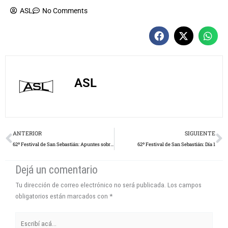
ASL
No Comments
ASL
Prev
N
ANTERIOR
SIGUIENTE
62º Festival de San Sebastián: Apuntes sobre lo que nos espera
62º Festival de San Sebastián: Día 1
Dejá un comentario
Tu dirección de correo electrónico no será publicada.
Los campos
obligatorios están marcados con
*
Escribí