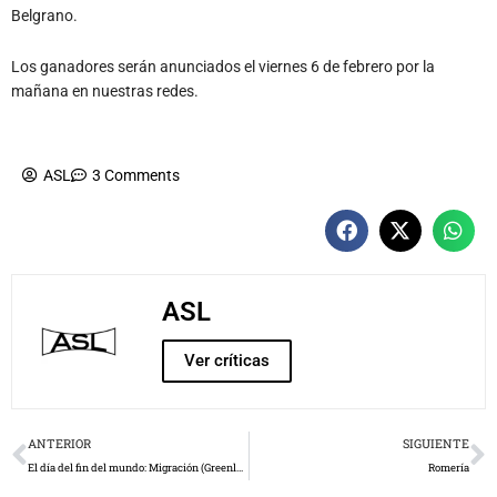
Belgrano.
Los ganadores serán anunciados el viernes 6 de febrero por la
mañana en nuestras redes.
ASL
3 Comments
ASL
Ver críticas
Prev
N
ANTERIOR
SIGUIENTE
El día del fin del mundo: Migración (Greenland 2: Migration)
Romería