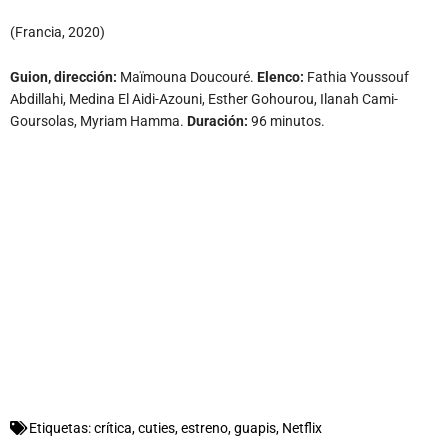
(Francia, 2020)
Guion, d
irección:
Maïmouna Doucouré.
Elenco:
Fathia Youssouf
Abdillahi, Medina El Aidi-Azouni, Esther Gohourou, Ilanah Cami-
Goursolas, Myriam Hamma.
Duración:
96 minutos.
Etiquetas:
crítica
,
cuties
,
estreno
,
guapis
,
Netflix