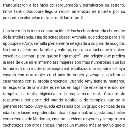
tranquilizaron a los hijos de Torquemada y permitieron su estreno.
Entre tanto, Doucouré llegó a recibir amenazas de muerte, por su
presunta explotación de la sexualidad infantil.
Una vez más la mera constatación de los hechos desnuda el tamaño
de la intolerancia. Hija de senegaleses, Aminala, que adopta para sí el
apócope de Amy, se halla plenamente integrada a su país de acogida.
No tanto al entorno familiar y cultural, con una abuela que le quiere
enseñar a cocinar “para que se haga mujer”, una religión que predica
la idea de que en el infierno las mujeres son más numerosas que los
hombres, y una madre que acepta entre sollozos que el padre se haya
casado con otra mujer en el país de origen y venga a celebrar el
casamiento con su propia presencia. Cuando Amy tiene su menarca,
la respuesta de la madre es reírse, en lugar de enseñarle el uso del
tampón, la toalla higiénica o la copa menstrual. Carente de
respuestas por parte del mundo adulto -o de ejemplos que no le
generen rechazo-, Amy queda extasiada por un grupo de chicas de su
edad que lucen empoderadas. Usan tops y calzas ajustadas, bailan
como émulas de Madonna, encaran a chicos mayores y se agarran a
cachetazos con otras chicas. Parece un mundo más atractivo que el