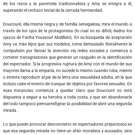
de los rezos y la parentela tradicionalista y Amy se integra a él,
superando el rechazo inicial de la cerrada hermandad.
Doucouré, ella misma negra y de familia senegalesa, mira el mundo a
través de los ojos de la protagonista (lo cual no es difícil, dados los
ojazos de Fatiha Youssouf Abdillahi). En su búsqueda de aceptación
Amy va más lejos que sus modelos, toma demasiado literalmente la
compulsión por llamar la atención vía redes sociales y comienza a
cometer transgresiones que generan un rasguido en la identificación
del espectador. Si la progresiva ruptura de Amy con el mundo de sus
mayores llama a la empatía, no sucede lo mismo cuando roba, miente
o intenta reproducir al pie de la letra una sexualidad adulta, en la que
incluso cabe el intento de trueque de objetos por favores sexuales. En
esas instancias comienza a quedar claro que Doucouré no está
dispuesta a seguir a su heroína a toda costa, y que sin abandonarla
del todo tampoco piensaresfignar la posibilidad de abrir una segunda
mirada.
Lo que puede provocar desconcierto en espectadores prejuiciosos es
que esa segunda mirada no tiene un afán moralista y acusador, sino