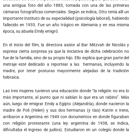
una antigua foto del año 1883, tomada con una de las primeras
cámaras fotográficas comerciales. Según se indica, Otto tenía allí un
importante Instituto de su especialidad (psicología laboral), habiendo
fallecido en 1933. Fue un año trágico en Alemania y en esa misma
época, su abuela Emily emigró.
En el inicio del film, la directora asiste al Bar Mitzvah de Nicolás y
expresa cierta sorpresa ya que la iniciativa de dicha celebración no
fue de la familia, sino de su propio hijo. Ello explica que gran parte del
metraje esté dedicado a reportear a las hermanas, incluyendo la
madre, por tener posturas mayormente alejadas de la tradición
hebraica.
Las tres mujeres tuvieron una educación donde “la religión no era lo
más importante, al punto que ni sabían lo que era un rabino”. Más
aún, luego de emigrar Emily a Egipto (Alejandría), donde nacieron la
madre de Poli (Helen) y sus dos hermanas (y tías) Katrin e Irene,
arribaron a Argentina en 1949 con documentos en donde figuraban
con religión protestante (una ley argentina de 1938, se indica,
dificultaba el ingreso de judíos). Estudiaron en un colegio donde la