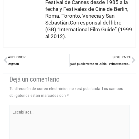
Festival de Cannes desde 1985 a la
fecha y Festivales de Cine de Berlin,
Roma. Toronto, Venecia y San
Sebastián.Corresponsal del libro
(GB) “International Film Guide” (1999
al 2012).
Prev
N
ANTERIOR
SIGUIENTE
Dogman
¿Qué puede verse en Qubit? | Primeras recomendaciones
Dejá un comentario
Tu dirección de correo electrónico no será publicada.
Los campos
obligatorios están marcados con
*
Escribí
acá...