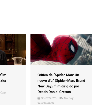
 film
Crítica de “Spider-Man: Un
szka
nuevo día” (Spider-Man: Brand
New Day), film dirigido por
Destin Daniel Cretton
 hay
30/07/2026
No hay
comentarios