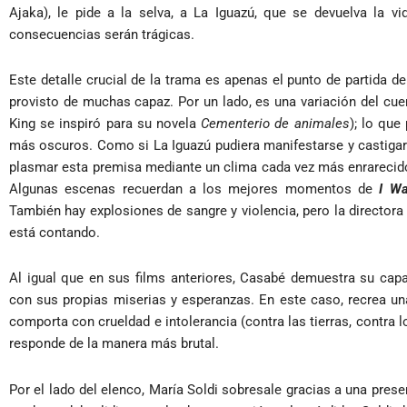
Ajaka), le pide a la selva, a La Iguazú, que se devuelva la v
consecuencias serán trágicas.
Este detalle crucial de la trama es apenas el punto de partida del
provisto de muchas capaz. Por un lado, es una variación del cu
King se inspiró para su novela
Cementerio de animales
); lo que
más oscuros. Como si La Iguazú pudiera manifestarse y castiga
plasmar esta premisa mediante un clima cada vez más enrarecido
Algunas escenas recuerdan a los mejores momentos de
I Wa
También hay explosiones de sangre y violencia, pero la director
está contando.
Al igual que en sus films anteriores, Casabé demuestra su cap
con sus propias miserias y esperanzas. En este caso, recrea un
comporta con crueldad e intolerancia (contra las tierras, contra l
responde de la manera más brutal.
Por el lado del elenco, María Soldi sobresale gracias a una prese