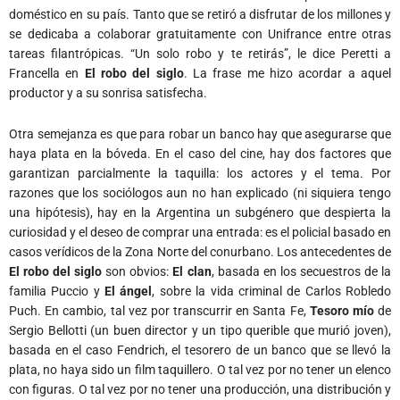
doméstico en su país. Tanto que se retiró a disfrutar de los millones y
se dedicaba a colaborar gratuitamente con Unifrance entre otras
tareas filantrópicas. “Un solo robo y te retirás”, le dice Peretti a
Francella en
El robo del siglo
. La frase me hizo acordar a aquel
productor y a su sonrisa satisfecha.
Otra semejanza es que para robar un banco hay que asegurarse que
haya plata en la bóveda. En el caso del cine, hay dos factores que
garantizan parcialmente la taquilla: los actores y el tema. Por
razones que los sociólogos aun no han explicado (ni siquiera tengo
una hipótesis), hay en la Argentina un subgénero que despierta la
curiosidad y el deseo de comprar una entrada: es el policial basado en
casos verídicos de la Zona Norte del conurbano. Los antecedentes de
El robo del siglo
son obvios:
El clan
, basada en los secuestros de la
familia Puccio y
El ángel
, sobre la vida criminal de Carlos Robledo
Puch. En cambio, tal vez por transcurrir en Santa Fe,
Tesoro mío
de
Sergio Bellotti (un buen director y un tipo querible que murió joven),
basada en el caso Fendrich, el tesorero de un banco que se llevó la
plata, no haya sido un film taquillero. O tal vez por no tener un elenco
con figuras. O tal vez por no tener una producción, una distribución y