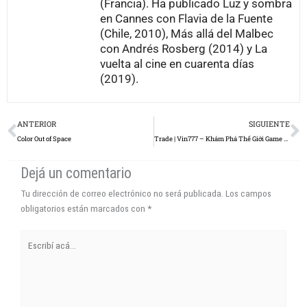
(Francia). Ha publicado Luz y sombra
en Cannes con Flavia de la Fuente
(Chile, 2010), Más allá del Malbec
con Andrés Rosberg (2014) y La
vuelta al cine en cuarenta días
(2019).
Prev
N
ANTERIOR
SIGUIENTE
Color Out of Space
Trade | Vin777 – Khám Phá Thế Giới Game Đỉnh Cao và Cơ Hội Tại Đây | 54-2025
Dejá un comentario
Tu dirección de correo electrónico no será publicada.
Los campos
obligatorios están marcados con
*
Escribí
acá...