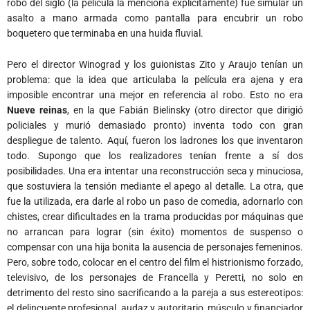
robo del siglo (la película la menciona explícitamente) fue simular un
asalto a mano armada como pantalla para encubrir un robo
boquetero que terminaba en una huida fluvial.
Pero el director Winograd y los guionistas Zito y Araujo tenían un
problema: que la idea que articulaba la película era ajena y era
imposible encontrar una mejor en referencia al robo. Esto no era
Nueve reinas
, en la que Fabián Bielinsky (otro director que dirigió
policiales y murió demasiado pronto) inventa todo con gran
despliegue de talento.
Aquí, fueron los ladrones los que inventaron
todo. Supongo que los realizadores tenían frente a sí dos
posibilidades. Una era intentar una reconstrucción seca y minuciosa,
que sostuviera la tensión mediante el apego al detalle. La otra, que
fue la utilizada, era darle al robo un paso de comedia, adornarlo con
chistes, crear dificultades en la trama producidas por máquinas que
no arrancan para lograr (sin éxito) momentos de suspenso o
compensar con una hija bonita la ausencia de personajes femeninos.
Pero, sobre todo, colocar en el centro del film el histrionismo forzado,
televisivo, de los personajes de Francella y Peretti, no solo en
detrimento del resto sino sacrificando a la pareja a sus estereotipos:
el delincuente profesional, audaz y autoritario, músculo y financiador