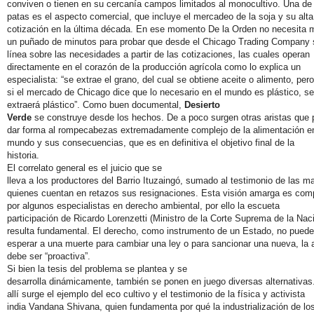
conviven o tienen en su cercanía campos limitados al monocultivo. Una de 
patas es el aspecto comercial, que incluye el mercadeo de la soja y su alta
cotización en la última década. En ese momento De la Orden no necesita 
un puñado de minutos para probar que desde el Chicago Trading Company 
línea sobre las necesidades a partir de las cotizaciones, las cuales operan
directamente en el corazón de la producción agrícola como lo explica un
especialista: “se extrae el grano, del cual se obtiene aceite o alimento, pero
si el mercado de Chicago dice que lo necesario en el mundo es plástico, se
extraerá plástico”. Como buen documental,
Desierto
Verde
se construye desde los hechos. De a poco surgen otras aristas que 
dar forma al rompecabezas extremadamente complejo de la alimentación en
mundo y sus consecuencias, que es en definitiva el objetivo final de la
historia.
El correlato general es el juicio que se
lleva a los productores del Barrio Ituzaingó, sumado al testimonio de las m
quienes cuentan en retazos sus resignaciones. Esta visión amarga es com
por algunos especialistas en derecho ambiental, por ello la escueta
participación de Ricardo Lorenzetti (Ministro de la Corte Suprema de la Nac
resulta fundamental. El derecho, como instrumento de un Estado, no puede
esperar a una muerte para cambiar una ley o para sancionar una nueva, la 
debe ser “proactiva”.
Si bien la tesis del problema se plantea y se
desarrolla dinámicamente, también se ponen en juego diversas alternativas
allí surge el ejemplo del eco cultivo y el testimonio de la física y activista
india Vandana Shivana, quien fundamenta por qué la industrialización de lo