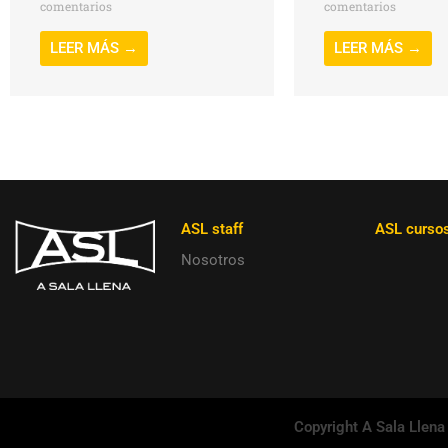
comentarios
comentarios
LEER MÁS →
LEER MÁS →
ASL staff
ASL curso
Nosotros
Copyright A Sala Llena