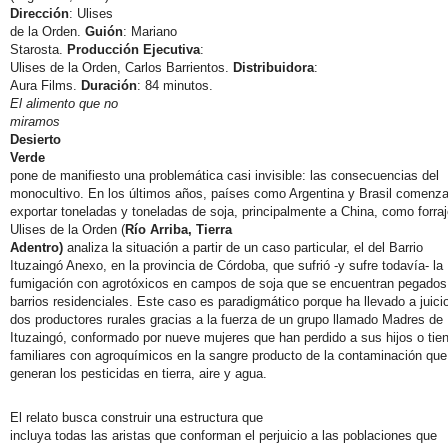
Dirección
: Ulises
de la Orden.
Guión
: Mariano
Starosta.
Producción Ejecutiva
:
Ulises de la Orden, Carlos Barrientos.
Distribuidora
:
Aura Films.
Duración
: 84 minutos.
El alimento que no
miramos
Desierto
Verde
pone de manifiesto una problemática casi invisible: las consecuencias del
monocultivo. En los últimos años, países como Argentina y Brasil comenza
exportar toneladas y toneladas de soja, principalmente a China, como forraj
Ulises de la Orden (
Río Arriba, Tierra
Adentro)
analiza la situación a partir de un caso particular, el del Barrio
Ituzaingó Anexo, en la provincia de Córdoba, que sufrió -y sufre todavía- la
fumigación con agrotóxicos en campos de soja que se encuentran pegados
barrios residenciales. Este caso es paradigmático porque ha llevado a juici
dos productores rurales gracias a la fuerza de un grupo llamado Madres de
Ituzaingó, conformado por nueve mujeres que han perdido a sus hijos o tie
familiares con agroquímicos en la sangre producto de la contaminación que
generan los pesticidas en tierra, aire y agua.
El relato busca construir una estructura que
incluya todas las aristas que conforman el perjuicio a las poblaciones que