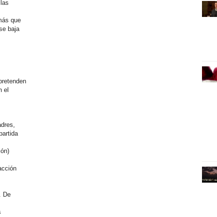
las
más que
se baja
pretenden
 el
adres,
partida
ión)
acción
. De
s