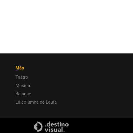
Más
Teatro
Música
Balance
La columna de Laura