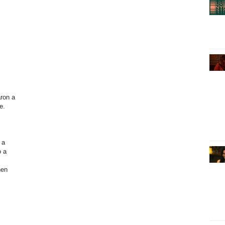
ron a
e.
 a
o a
nen