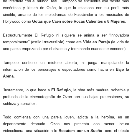
no interfiere con el mundo “real”. Tampoco se encuentra esa faceta más
excéntrica y kitsch de Ozón, la que la relaciona con su perfil más
cinéfilo, amante de los melodramas de Fassbinder o los musicales de
Hollywood como
Gotas que Caen sobre Rocas Calientes
u
8 Mujeres
.
Estructuralmente El Refugio ni siquiera se anima a ser “innovadora
temporalmente” (estilo
Irreversible
) como era
Vida en Pareja
(la vida de
una pareja empezando por el divorcio y terminando cuando se conocen).
Tampoco contiene un misterio abierto, ni juega manipulando la
información de los personajes o espectadores como hacía en
Bajo la
Arena.
Justamente, lo que hace a
El Refugio,
la obra más madura, soberbia y
profunda de la cinematografía de Ozon son sus bajas pretensiones, su
sutileza y sencillez.
Todo comienza con una pareja joven, adicta a la heroína, en un
departamento desnudo. Ozon nos presenta con menor locura
videoclipera, una situación a lo
Requiem por un Sueño
, pero el efecto