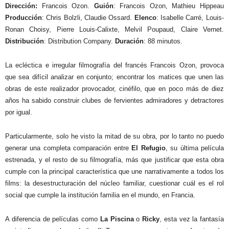
Dirección:
Francois Ozon.
Guión
: Francois Ozon, Mathieu Hippeau
Producción
: Chris Bolzli, Claudie Ossard.
Elenco
: Isabelle Carré, Louis-
Ronan Choisy, Pierre Louis-Calixte, Melvil Poupaud, Claire Vernet.
Distribución
: Distribution Company.
Duración
: 88 minutos.
La ecléctica e irregular filmografía del francés Francois Ozon, provoca
que sea difícil analizar en conjunto; encontrar los matices que unen las
obras de este realizador provocador, cinéfilo, que en poco más de diez
años ha sabido construir clubes de fervientes admiradores y detractores
por igual.
Particularmente, solo he visto la mitad de su obra, por lo tanto no puedo
generar una completa comparación entre
El Refugio
, su última película
estrenada, y el resto de su filmografía, más que justificar que esta obra
cumple con la principal característica que une narrativamente a todos los
films: la desestructuración del núcleo familiar, cuestionar cuál es el rol
social que cumple la institución familia en el mundo, en Francia.
A diferencia de películas como
La Piscina
o
Ricky
, esta vez la fantasía