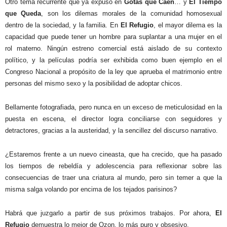
Otro tema recurrente que ya expuso en
Gotas que Caen
… y
El Tiempo
que Queda
, son los dilemas morales de la comunidad homosexual
dentro de la sociedad, y la familia. En
El Refugio
, el mayor dilema es la
capacidad que puede tener un hombre para suplantar a una mujer en el
rol materno. Ningún estreno comercial está aislado de su contexto
político, y la películas podría ser exhibida como buen ejemplo en el
Congreso Nacional a propósito de la ley que aprueba el matrimonio entre
personas del mismo sexo y la posibilidad de adoptar chicos.
Bellamente fotografiada, pero nunca en un exceso de meticulosidad en la
puesta en escena, el director logra conciliarse con seguidores y
detractores, gracias a la austeridad, y la sencillez del discurso narrativo.
¿Estaremos frente a un nuevo cineasta, que ha crecido, que ha pasado
los tiempos de rebeldía y adolescencia para reflexionar sobre las
consecuencias de traer una criatura al mundo, pero sin temer a que la
misma salga volando por encima de los tejados parisinos?
Habrá que juzgarlo a partir de sus próximos trabajos. Por ahora,
El
Refugio
demuestra lo mejor de Ozon, lo más puro y obsesivo.