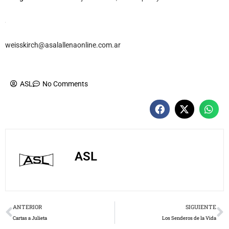
weisskirch@asalallenaonline.com.ar
ASL
No Comments
ASL
Prev
N
ANTERIOR
SIGUIENTE
Cartas a Julieta
Los Senderos de la Vida