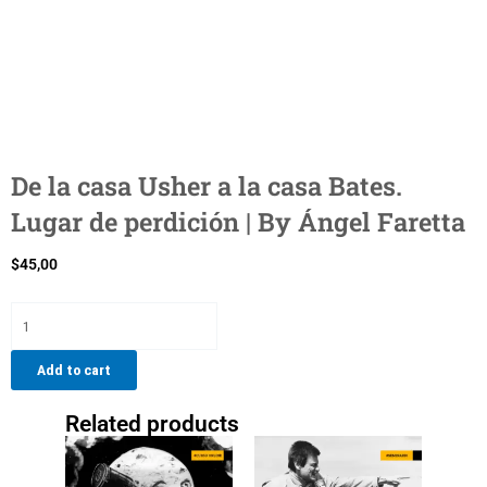
De la casa Usher a la casa Bates.
Lugar de perdición | By Ángel Faretta
$
45,00
De
la
casa
Add to cart
Usher
a
Related products
la
casa
Bates.