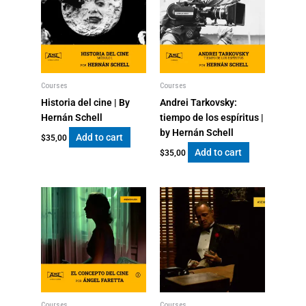
Lugar
de
perdición
|
By
Ángel
Courses
Courses
Faretta
Historia del cine | By
Andrei Tarkovsky:
quantity
Hernán Schell
tiempo de los espíritus |
by Hernán Schell
Add to cart
$
35,00
Add to cart
$
35,00
Courses
Courses