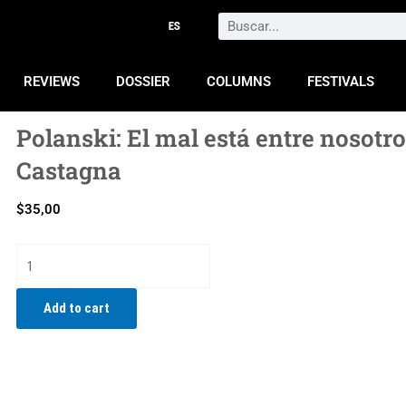
Search
REVIEWS
DOSSIER
COLUMNS
FESTIVALS
Polanski: El mal está entre nosotro
Castagna
$
35,00
Polanski:
El
mal
Add to cart
está
entre
nosotros
|