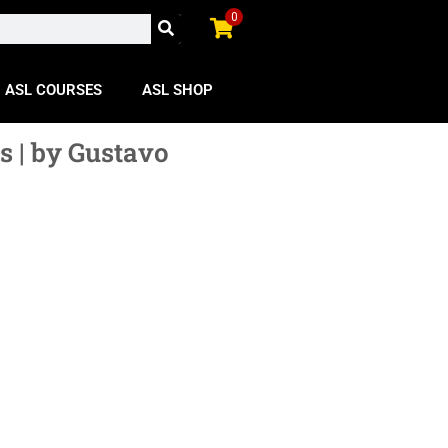
0
ASL COURSES
ASL SHOP
s | by Gustavo