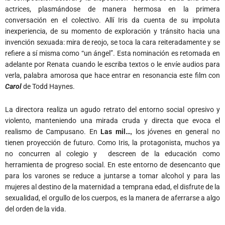
actrices, plasmándose de manera hermosa en la primera
conversación en el colectivo. Allí Iris da cuenta de su impoluta
inexperiencia, de su momento de exploración y tránsito hacia una
invención sexuada: mira de reojo, se toca la cara reiteradamente y se
refiere a sí misma como “un ángel”. Esta nominación es retomada en
adelante por Renata cuando le escriba textos o le envíe audios para
verla, palabra amorosa que hace entrar en resonancia este film con
Carol
de Todd Haynes.
La directora realiza un agudo retrato del entorno social opresivo y
violento, manteniendo una mirada cruda y directa que evoca el
realismo de Campusano. En
Las mil…
, los jóvenes en general no
tienen proyección de futuro. Como Iris, la protagonista, muchos ya
no concurren al colegio y descreen de la educación como
herramienta de progreso social. En este entorno de desencanto que
para los varones se reduce a juntarse a tomar alcohol y para las
mujeres al destino de la maternidad a temprana edad, el disfrute de la
sexualidad, el orgullo de los cuerpos, es la manera de aferrarse a algo
del orden de la vida.