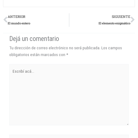
Prev
N
ANTERIOR
SIGUIENTE
El mundo entero
El elemento enigmático
Dejá un comentario
Tu dirección de correo electrónico no será publicada.
Los campos
obligatorios están marcados con
*
Escribí
acá...
Name*