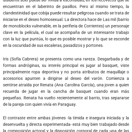
encuentran en el laberinto de pasillos. Pero al mismo tiempo, la
clandestinidad que cobija puede resultar peligrosa cuando se trata de
iniciarse en el deseo homosexual. La directora hace de Las mil (barrio
de monoblocks vulnerable, en la periferia de Corrientes) un personaje
clave en la película, el cual se acompaña de un interesante trabajo
con la luz que puntúa, lo que es posible mostrar y lo que se esconde
en la oscuridad de sus escaleras, pasadizos y portones.
Iris (Sofía Cabrera) se presenta como una rareza. Desgarbada y de
formas andróginas, su interés principal es jugar al basquet, viste
principalmente ropa deportiva y no porta atributos de maquillaje o
accesorios apunten a dirigirse al deseo del varón. Comienza a
sentirse atraída por Renata (Ana Carolina García), una joven a quien
recuerda de jugar en la cancha de basquet cuando eran más
pequeñas. Renata ha vuelto recientemente al barrio, tras separarse
de la pareja con quien vivía en Paraguay.
El contraste entre ambas jóvenes -la tímida e insegura iniciada y la
desenvuelta y directa experimentada- está muy bien trabajado desde
la composición actoral y la disposición corporal de cada una de las