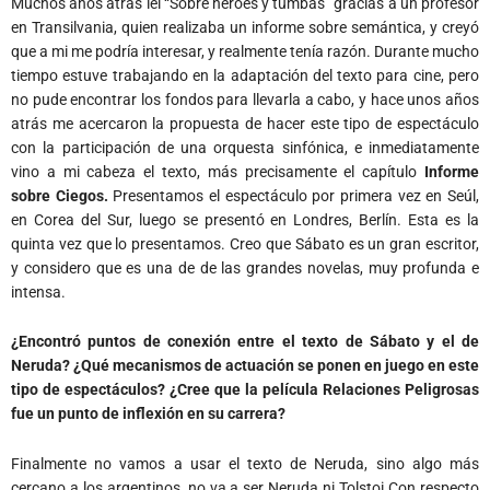
Muchos años atrás leí “Sobre héroes y tumbas” gracias a un profesor
en Transilvania, quien realizaba un informe sobre semántica, y creyó
que a mi me podría interesar, y realmente tenía razón. Durante mucho
tiempo estuve trabajando en la adaptación del texto para cine, pero
no pude encontrar los fondos para llevarla a cabo, y hace unos años
atrás me acercaron la propuesta de hacer este tipo de espectáculo
con la participación de una orquesta sinfónica, e inmediatamente
vino a mi cabeza el texto, más precisamente el capítulo
Informe
sobre Ciegos.
Presentamos el espectáculo por primera vez en Seúl,
en Corea del Sur, luego se presentó en Londres, Berlín. Esta es la
quinta vez que lo presentamos. Creo que Sábato es un gran escritor,
y considero que es una de de las grandes novelas, muy profunda e
intensa.
¿Encontró puntos de conexión entre el texto de Sábato y el de
Neruda?
¿Qué mecanismos de actuación se ponen en juego en este
tipo de espectáculos?
¿Cree que la película Relaciones Peligrosas
fue un punto de inflexión en su carrera?
Finalmente no vamos a usar el texto de Neruda, sino algo más
cercano a los argentinos, no va a ser Neruda ni Tolstoi.Con respecto