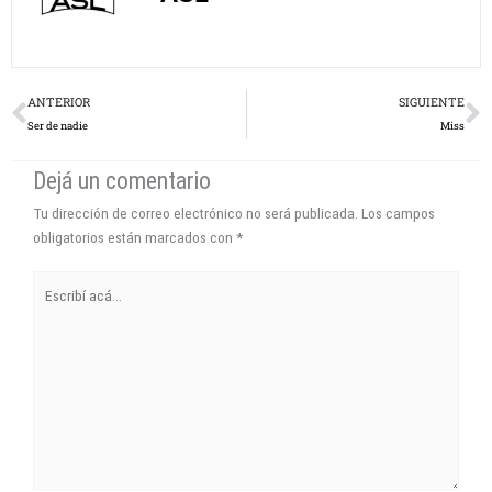
Prev
N
ANTERIOR
SIGUIENTE
Ser de nadie
Miss
Dejá un comentario
Tu dirección de correo electrónico no será publicada.
Los campos
obligatorios están marcados con
*
Escribí
acá...