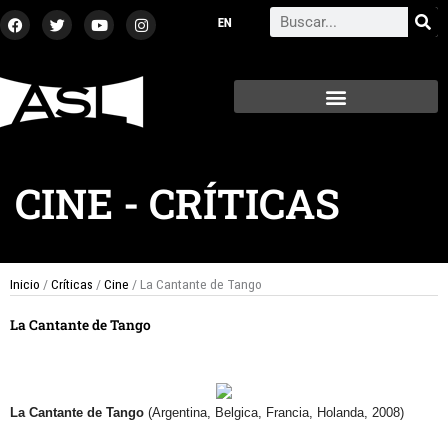
Ir
F
T
Y
I
Search
a
w
o
n
al
c
i
u
s
contenido
e
t
t
t
b
t
u
a
o
e
b
g
o
r
e
r
k
a
m
CINE
-
CRÍTICAS
Inicio
/
Críticas
/
Cine
/ La Cantante de Tango
La Cantante de Tango
La Cantante de Tango
(Argentina, Belgica, Francia, Holanda, 2008)