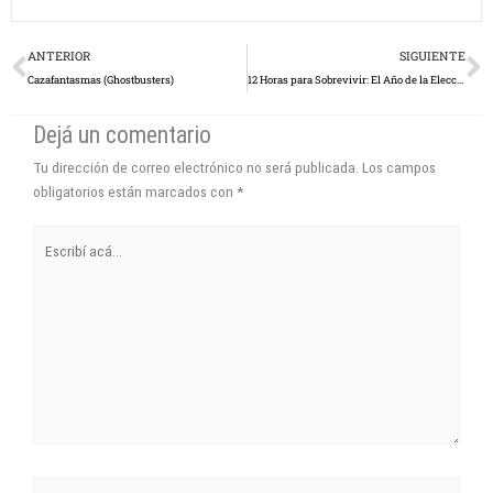
Prev
N
ANTERIOR
SIGUIENTE
Cazafantasmas (Ghostbusters)
12 Horas para Sobrevivir: El Año de la Elección (The Purge: Election Year)
Dejá un comentario
Tu dirección de correo electrónico no será publicada.
Los campos
obligatorios están marcados con
*
Escribí
acá...
Name*