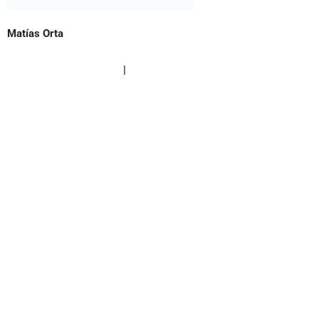
Matías Orta
orta@asalallena.com.ar
|
@matiasorta