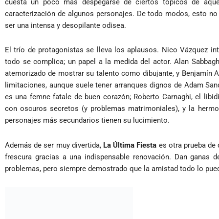
cuesta un poco más despegarse de ciertos tópicos de aquel
caracterización de algunos personajes. De todo modos, esto no 
ser una intensa y desopilante odisea.
El trío de protagonistas se lleva los aplausos. Nico Vázquez inte
todo se complica; un papel a la medida del actor. Alan Sabbag
atemorizado de mostrar su talento como dibujante, y Benjamí
limitaciones, aunque suele tener arranques dignos de Adam Sand
es una femne fatale de buen corazón; Roberto Carnaghi, el lib
con oscuros secretos (y problemas matrimoniales), y la hermos
personajes más secundarios tienen su lucimiento.
Además de ser muy divertida,
La Última Fiesta
es otra prueba de
frescura gracias a una indispensable renovación. Dan ganas 
problemas, pero siempre demostrado que la amistad todo lo pue