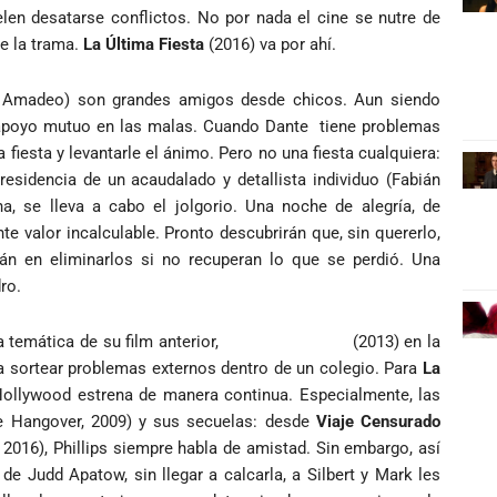
len desatarse conflictos. No por nada el cine se nutre de
e la trama.
La Última Fiesta
(2016) va por ahí.
n Amadeo) son grandes amigos desde chicos. Aun siendo
se apoyo mutuo en las malas. Cuando Dante tiene problemas
fiesta y levantarle el ánimo. Pero no una fiesta cualquiera:
residencia de un acaudalado y detallista individuo (Fabián
a, se lleva a cabo el jolgorio. Una noche de alegría, de
te valor incalculable. Pronto descubrirán que, sin quererlo,
án en eliminarlos si no recuperan lo que se perdió. Una
ro.
 temática de su film anterior,
Caídos del Mapa
(2013) en la
 sortear problemas externos dentro de un colegio. Para
La
ollywood estrena de manera continua. Especialmente, las
 Hangover, 2009) y sus secuelas: desde
Viaje Censurado
2016), Phillips siempre habla de amistad. Sin embargo, así
e Judd Apatow, sin llegar a calcarla, a Silbert y Mark les