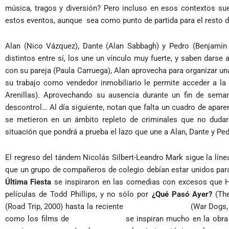
música, tragos y diversión? Pero incluso en esos contextos sue
estos eventos, aunque sea como punto de partida para el resto d
Alan (Nico Vázquez), Dante (Alan Sabbagh) y Pedro (Benjamí
distintos entre sí, los une un vínculo muy fuerte, y saben dar
con su pareja (Paula Carruega), Alan aprovecha para organizar una 
su trabajo como vendedor inmobiliario le permite acceder a la 
Arenillas). Aprovechando su ausencia durante un fin de seman
descontrol… Al día siguiente, notan que falta un cuadro de aparen
se metieron en un ámbito repleto de criminales que no dudar
situación que pondrá a prueba el lazo que une a Alan, Dante y Ped
El regreso del tándem Nicolás Silbert-Leandro Mark sigue la línea
que un grupo de compañeros de colegio debían estar unidos para
Última Fiesta
se inspiraron en las comedias con excesos que H
películas de Todd Phillips, y no sólo por
¿Qué Pasó Ayer?
(The
(Road Trip, 2000) hasta la reciente
Amigos de Armas
(War Dogs, 
como los films de
Ariel Winograd
se inspiran mucho en la obra d