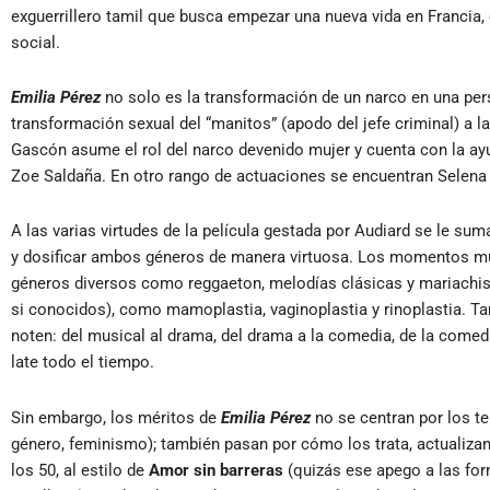
exguerrillero tamil que busca empezar una nueva vida en Francia, 
social.
Emilia Pérez
no solo es la transformación de un narco en una pers
transformación sexual del “manitos” (apodo del jefe criminal) a la 
Gascón asume el rol del narco devenido mujer y cuenta con la ay
Zoe Saldaña. En otro rango de actuaciones se encuentran Selen
A las varias virtudes de la película gestada por Audiard se le s
y dosificar ambos géneros de manera virtuosa. Los momentos mu
géneros diversos como reggaeton, melodías clásicas y mariachis
si conocidos), como mamoplastia, vaginoplastia y rinoplastia. T
noten: del musical al drama, del drama
a la comedia, de la comedia
late todo el tiempo.
Sin embargo, los méritos de
Emilia Pérez
no se centran por los t
género, feminismo); también pasan por cómo los trata, actualiza
los 50, al estilo de
Amor sin barreras
(quizás ese apego a las for