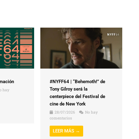
mación
#NYFF64 | “Behemoth!” de
Tony Gilroy será la
o hay
centerpiece del Festival de
cine de New York
28/07/2026
No hay
comentarios
LEER MÁS →