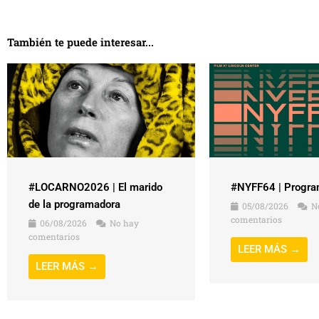
También te puede interesar...
#NYFF64 | Progra
#LOCARNO2026 | El marido
de la programadora
05/08/2026
N
comentarios
06/08/2026
No hay
comentarios
LEER MÁS →
LEER MÁS →