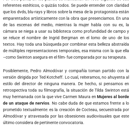
referentes estéticos, o quizás todos. Se puede entender con claridad
que los dvds, blu-rays y libros sobre la mesa de la protagonista están
emparentados artísticamente con la obra que presenciamos. En una
de las escenas del medio, mientras la mujer habla con su ex, la
cámara se niega a usar su biblioteca como profundidad de campo y
se reluce el nombre de Ingrid Bergman en el lomo de uno de los
textos. Hay toda una búsqueda por combinar esta belleza abstraída
de múltiples representaciones temporales, esa misma con la que ella
–como Swinton asegura en el film- fue comparada por su terapeuta.
Posiblemente, Pedro Almodóvar y compañía toman partido con la
versión dirigida por Ted Kotcheff. Lo cual, reiteramos, no ahuyenta al
estilo del director de ninguna manera. De hecho, si pensamos en
retrospectiva toda su filmografía, la situación de Tilda Swinton está
muy hermanada con la que vive Carmen Maura en
Mujeres al borde
de un ataque de nervios
. No cabe duda de que estamos frente a lo
prometido textualmente: es la creación de Cocteau, secuestrada por
Almodóvar y atravesada por las obsesiones audiovisuales que este
último considera de pertinente convocatoria.