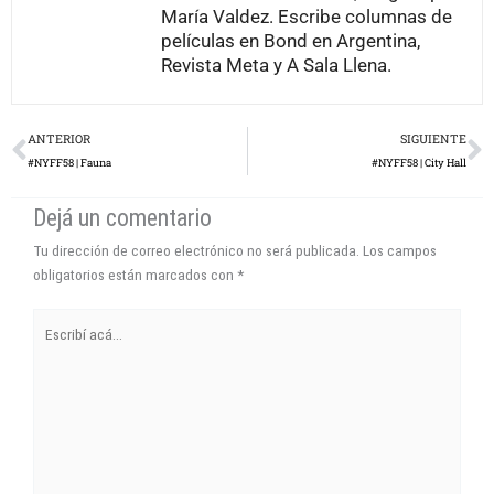
María Valdez. Escribe columnas de
películas en Bond en Argentina,
Revista Meta y A Sala Llena.
Prev
N
ANTERIOR
SIGUIENTE
#NYFF58 | Fauna
#NYFF58 | City Hall
Dejá un comentario
Tu dirección de correo electrónico no será publicada.
Los campos
obligatorios están marcados con
*
Escribí
acá...