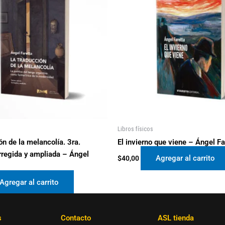
Libros físicos
ón de la melancolía. 3ra.
El invierno que viene – Ángel Fa
rregida y ampliada – Ángel
Agregar al carrito
$
40,00
Agregar al carrito
s
Contacto
ASL tienda