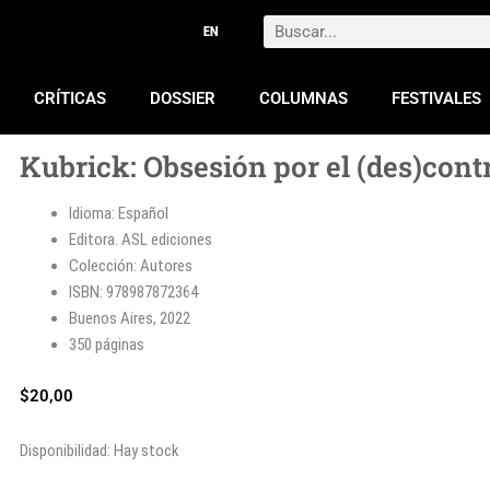
Search
CRÍTICAS
DOSSIER
COLUMNAS
FESTIVALES
Kubrick: Obsesión por el (des)cont
Idioma: Español
Editora. ASL ediciones
Colección: Autores
ISBN: 978987872364
Buenos Aires, 2022
350 páginas
$
20,00
Kubrick:
Disponibilidad:
Hay stock
Obsesión