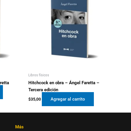
Libros físicos
retta
Hitchcock en obra – Ángel Faretta –
Tercera edición
Agregar al carrito
$
35,00
Más