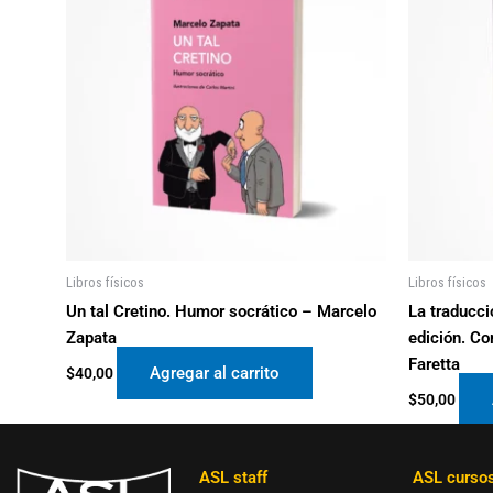
Libros físicos
Libros físicos
Un tal Cretino. Humor socrático – Marcelo
La traducci
Zapata
edición. Co
Faretta
Agregar al carrito
$
40,00
$
50,00
ASL staff
ASL curso