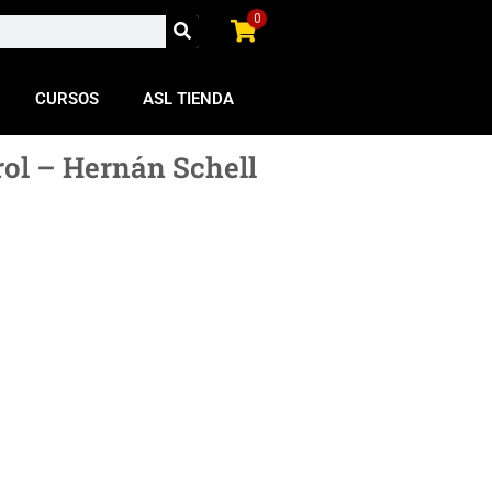
0
CURSOS
ASL TIENDA
rol – Hernán Schell