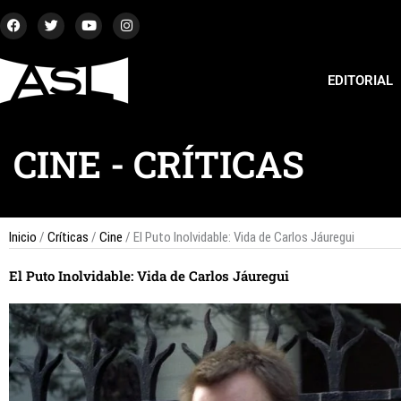
Ir
F
T
Y
I
a
w
o
n
al
c
i
u
s
contenido
e
t
t
t
b
t
u
a
EDITORIAL
o
e
b
g
o
r
e
r
k
a
m
CINE
-
CRÍTICAS
Inicio
/
Críticas
/
Cine
/ El Puto Inolvidable: Vida de Carlos Jáuregui
El Puto Inolvidable: Vida de Carlos Jáuregui