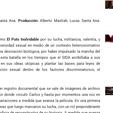
Santa Ana.
Producción:
Alberto Masliah, Lucas Santa Ana.
como
El Puto Inolvidable
por su lucha, militancia, valentía, y
 diversidad sexual en medio de un contexto heteronormativo
a desviación biológica; por haber impulsado la marcha del
 esta batalla en los tiempos que el SIDA acribillaba a sus
 en sus ideas utópicas y plantar las bases para leyes de
ión sexual dentro de los factores discriminatorios, el
un registro documental que se vale de imágenes de archivo
s por donde circuló Carlos y hasta por momentos una voz en
variaciones a medida que avanza la película. En una primera
deas que luego marcaron su lucha, con un rol preponderante
ficia de reconstructor de su historia. A medida que avanza