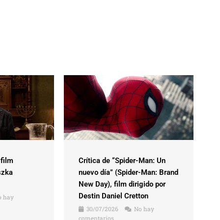
 film
Crítica de “Spider-Man: Un
szka
nuevo día” (Spider-Man: Brand
New Day), film dirigido por
Destin Daniel Cretton
 hay
30/07/2026
No hay
comentarios