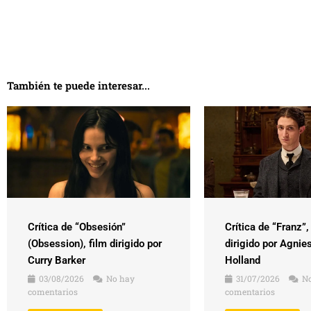
También te puede interesar...
Crítica de “Obsesión”
Crítica de “Franz”,
(Obsession), film dirigido por
dirigido por Agnie
Curry Barker
Holland
03/08/2026
No hay
31/07/2026
No
comentarios
comentarios