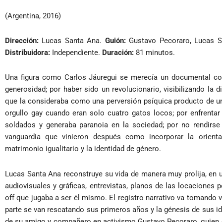
(Argentina, 2016)
Dirección:
Lucas Santa Ana.
Guión:
Gustavo Pecoraro, Lucas 
Distribuidora:
Independiente.
Duración:
81 minutos.
Una figura como Carlos Jáuregui se merecía un documental 
generosidad; por haber sido un revolucionario, visibilizando la
que la consideraba como una perversión psíquica producto de un
orgullo gay cuando eran solo cuatro gatos locos; por enfrentar
soldados y generaba paranoia en la sociedad; por no rendirse
vanguardia que vinieron después como incorporar la orientac
matrimonio igualitario y la identidad de género.
Lucas Santa Ana reconstruye su vida de manera muy prolija, en 
audiovisuales y gráficas, entrevistas, planos de las locacione
off que jugaba a ser él mismo. El registro narrativo va tomando 
parte se van rescatando sus primeros años y la génesis de sus i
de su amigo y compañero en activismo Gustavo Pecoraro, quien o