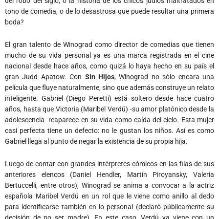
del robo del siglo, o la historia de los chicos judíos maltratados en
tono de comedia, o de lo desastrosa que puede resultar una primera
boda?
El gran talento de Winograd como director de comedias que tienen
mucho de su vida personal ya es una marca registrada en el cine
nacional desde hace años, como quizá lo haya hecho en su país el
gran Judd Apatow. Con
Sin Hijos
, Winograd no sólo encara una
película que fluye naturalmente, sino que además construye un relato
inteligente. Gabriel (Diego Peretti) está soltero desde hace cuatro
años, hasta que Victoria (Maribel Verdú) -su amor platónico desde la
adolescencia- reaparece en su vida como caída del cielo. Esta mujer
casi perfecta tiene un defecto: no le gustan los niños. Así es como
Gabriel llega al punto de negar la existencia de su propia hija.
Luego de contar con grandes intérpretes cómicos en las filas de sus
anteriores elencos (Daniel Hendler, Martín Piroyansky, Valeria
Bertuccelli, entre otros), Winograd se anima a convocar a la actriz
española Maribel Verdú en un rol que le viene como anillo al dedo
para identificarse también en lo personal (declaró públicamente su
decisión de no ser madre). En este caso, Verdú ya viene con un