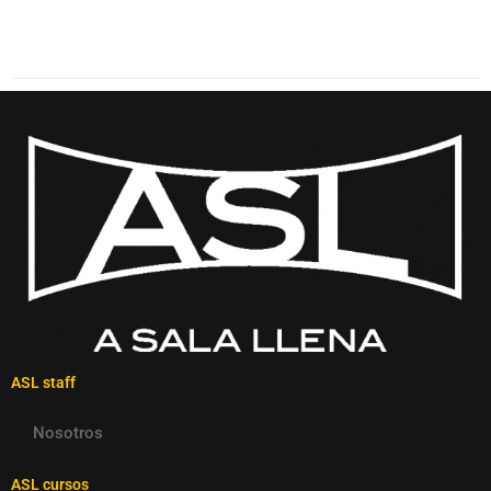
ASL staff
Nosotros
ASL cursos