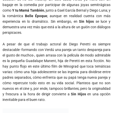
bagaje en la comedia por participar de algunas joyas semitrágicas
como
Y tu Mamá También
, junto a Gael García Bernal y Diego Luna; y
la romántica
Belle Époque
; aunque en realidad cuenta con más
experiencia en lo dramático. Sin embargo, en
Sin hijos
se luce y
demuestra una vez más que está a la altura de un guión con diálogos
perspicaces.
A pesar de que el trabajo actoral de Diego Peretti es siempre
destacable -formando con Verdú una pareja un tanto despareja para
el gusto de muchos-, quien arrasa con la película de modo admirable
es la pequeña Guadalupe Manent, hija de Peretti en esta ficción. No
hay punto flojo en este último film de Winograd que toca temáticas
varias: cómo una hija adolescente se las ingenia para dividirse entre
padres separados, cómo enfrenta que su papá tenga nueva pareja y
cómo repercute todo esto en su vida social. Planteos que no son
nuevos en el cine y, por ende, tampoco brillantes; pero la originalidad
y frescura a la hora de dirigir convierte a
Sin Hijos
en una opción
inevitable para el buen rato.