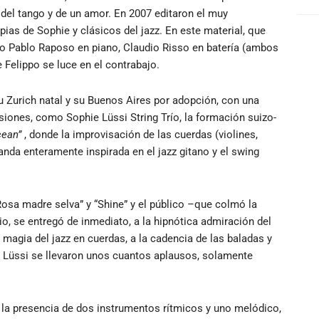
 del tango y de un amor. En 2007 editaron el muy
as de Sophie y clásicos del jazz. En este material, que
mo Pablo Raposo en piano, Claudio Risso en batería (ambos
e Felippo se luce en el contrabajo.
u Zurich natal y su Buenos Aires por adopción, con una
usiones, como Sophie Lüssi String Trío, la formación suizo-
cean”
, donde la improvisación de las cuerdas (violines,
banda enteramente inspirada en el jazz gitano y el swing
Rosa madre selva” y “Shine” y el público –que colmó la
o, se entregó de inmediato, a la hipnótica admiración del
 magia del jazz en cuerdas, a la cadencia de las baladas y
e Lüssi se llevaron unos cuantos aplausos, solamente
r la presencia de dos instrumentos rítmicos y uno melódico,