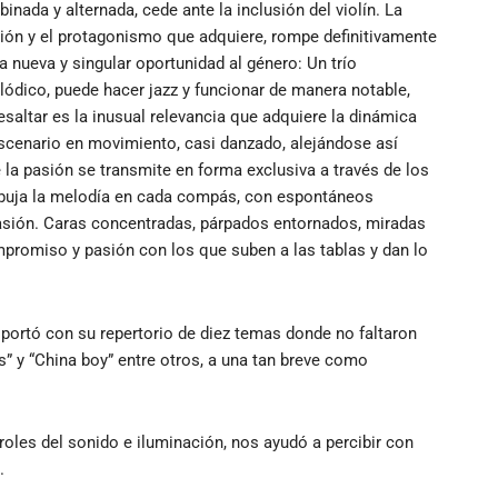
inada y alternada, cede ante la inclusión del violín. La
ción y el protagonismo que adquiere, rompe definitivamente
na nueva y singular oportunidad al género: Un trío
ódico, puede hacer jazz y funcionar de manera notable,
esaltar es la inusual relevancia que adquiere la dinámica
escenario en movimiento, casi danzado, alejándose así
e la pasión se transmite en forma exclusiva a través de los
dibuja la melodía en cada compás, con espontáneos
casión. Caras concentradas, párpados entornados, miradas
promiso y pasión con los que suben a las tablas y dan lo
ortó con su repertorio de diez temas donde no faltaron
s” y “China boy” entre otros, a una tan breve como
oles del sonido e iluminación, nos ayudó a percibir con
.