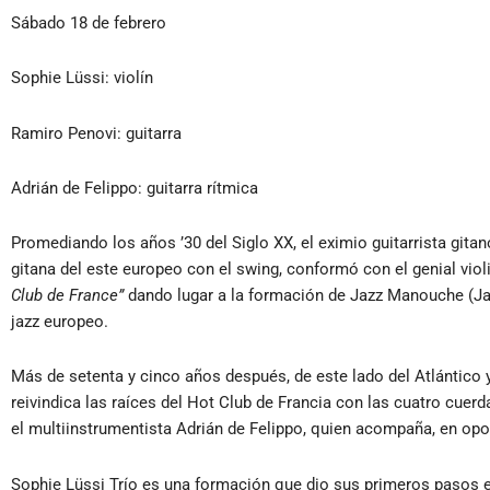
Sábado 18 de febrero
Sophie Lüssi: violín
Ramiro Penovi: guitarra
Adrián de Felippo: guitarra rítmica
Promediando los años ’30 del Siglo XX, el eximio guitarrista gita
gitana del este europeo con el swing, conformó con el genial viol
Club de France”
dando lugar a la formación de Jazz Manouche (Jaz
jazz europeo.
Más de setenta y cinco años después, de este lado del Atlántico y
reivindica las raíces del Hot Club de Francia con las cuatro cuerd
el multiinstrumentista Adrián de Felippo, quien acompaña, en opor
Sophie Lüssi Trío es una formación que dio sus primeros pasos e