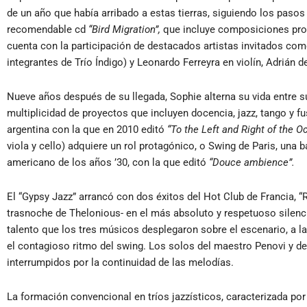
de un año que había arribado a estas tierras, siguiendo los pasos
recomendable cd
“Bird Migration”,
que incluye composiciones propi
cuenta con la participación de destacados artistas invitados co
integrantes de Trío Índigo) y Leonardo Ferreyra en violín, Adrián d
Nueve años después de su llegada, Sophie alterna su vida entre s
multiplicidad de proyectos que incluyen docencia, jazz, tango y f
argentina con la que en 2010 editó
“To the Left and Right of the O
viola y cello) adquiere un rol protagónico, o Swing de Paris, una 
americano de los años ’30, con la que editó
“Douce ambience”.
El “Gypsy Jazz” arrancó con dos éxitos del Hot Club de Francia, “
trasnoche de Thelonious- en el más absoluto y respetuoso silenci
talento que los tres músicos desplegaron sobre el escenario, a la
el contagioso ritmo del swing. Los solos del maestro Penovi y d
interrumpidos por la continuidad de las melodías.
La formación convencional en tríos jazzísticos, caracterizada po