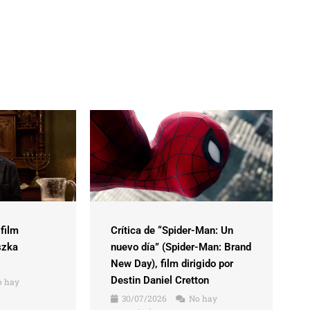
 film
Crítica de “Spider-Man: Un
szka
nuevo día” (Spider-Man: Brand
New Day), film dirigido por
Destin Daniel Cretton
 hay
30/07/2026
No hay