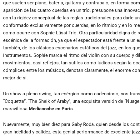
que suelen ser piano, batería, guitarra y contrabajo, en forma comb
aparición de las cuatro cuerdas en un trío, presupone una innova
con la rigidez conceptual de las reglas tradicionales para darle u
conformado exclusivamente por cuerdas, en lo rítmico y en lo mel
como ocurre con Sophie Lüssi Trío. Otra particularidad digna de r
escénica de la formación, ya que el espectador está frente a un 
también, de los clásicos escenarios estáticos del jazz, en los qu
instrumentos. Sophie marca el ritmo del violín con su cuerpo y 
movimientos, casi reflejos, tan sutiles como lúdicos según la o
cómplices entre los músicos, denotan claramente, el enorme com
mejor de sí.
Un show a pleno swing, tan enérgico como cadencioso, nos transp
“Coquette”, “The Sheik of Araby”, una exquisita versión de “Nuage
maravillosa
Medianoche en Paris
.
Nuevamente, muy bien diez para Gaby Roda, quien desde los contr
gran fidelidad y calidez, esta genial performance de excelente jazz