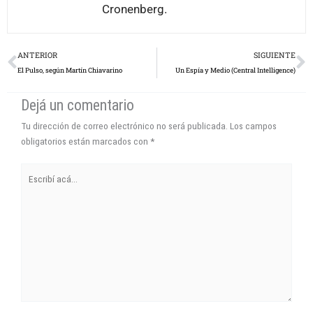
Cronenberg.
Prev
N
ANTERIOR
SIGUIENTE
El Pulso, según Martín Chiavarino
Un Espía y Medio (Central Intelligence)
Dejá un comentario
Tu dirección de correo electrónico no será publicada.
Los campos
obligatorios están marcados con
*
Escribí
acá...