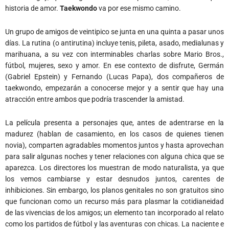
historia de amor.
Taekwondo
va por ese mismo camino.
Un grupo de amigos de veintipico se junta en una quinta a pasar unos
días. La rutina (o antirutina) incluye tenis, pileta, asado, medialunas y
marihuana, a su vez con interminables charlas sobre Mario Bros.,
fútbol, mujeres, sexo y amor. En ese contexto de disfrute, Germán
(Gabriel Epstein) y Fernando (Lucas Papa), dos compañeros de
taekwondo, empezarán a conocerse mejor y a sentir que hay una
atracción entre ambos que podría trascender la amistad.
La película presenta a personajes que, antes de adentrarse en la
madurez (hablan de casamiento, en los casos de quienes tienen
novia), comparten agradables momentos juntos y hasta aprovechan
para salir algunas noches y tener relaciones con alguna chica que se
aparezca. Los directores los muestran de modo naturalista, ya que
los vemos cambiarse y estar desnudos juntos, carentes de
inhibiciones. Sin embargo, los planos genitales no son gratuitos sino
que funcionan como un recurso más para plasmar la cotidianeidad
de las vivencias de los amigos; un elemento tan incorporado al relato
como los partidos de fútbol y las aventuras con chicas. La naciente e