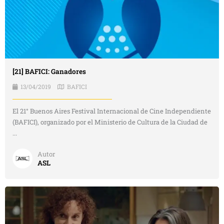
[21] BAFICI: Ganadores
13/04/2019
BAFICI
El 21° Buenos Aires Festival Internacional de Cine Independiente
(BAFICI), organizado por el Ministerio de Cultura de la Ciudad de
...
Autor
ASL