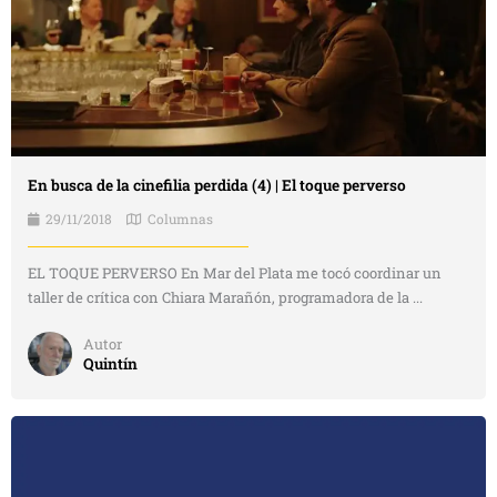
En busca de la cinefilia perdida (4) | El toque perverso
29/11/2018
Columnas
EL TOQUE PERVERSO En Mar del Plata me tocó coordinar un
taller de crítica con Chiara Marañón, programadora de la ...
Autor
Quintín