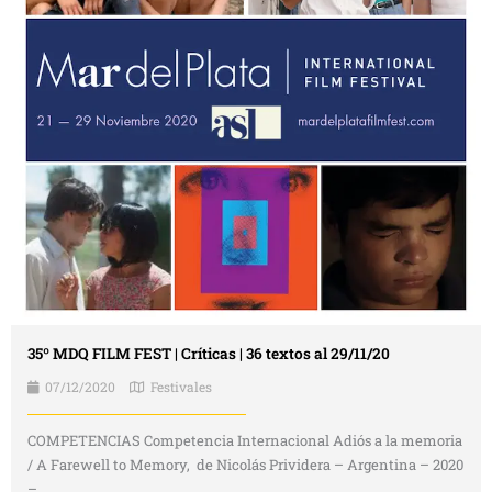
35º MDQ FILM FEST | Críticas | 36 textos al 29/11/20
07/12/2020
Festivales
COMPETENCIAS Competencia Internacional Adiós a la memoria
/ A Farewell to Memory, de Nicolás Prividera – Argentina – 2020
– ...