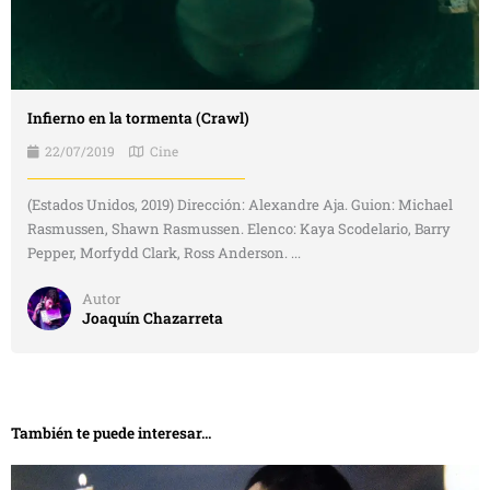
Infierno en la tormenta (Crawl)
22/07/2019
Cine
(Estados Unidos, 2019) Dirección: Alexandre Aja. Guion: Michael
Rasmussen, Shawn Rasmussen. Elenco: Kaya Scodelario, Barry
Pepper, Morfydd Clark, Ross Anderson. ...
Autor
Joaquín Chazarreta
También te puede interesar...