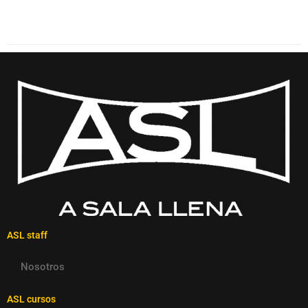
ASL staff
Nosotros
ASL cursos