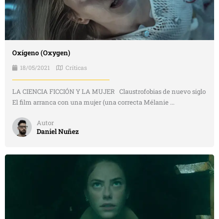
Oxígeno (Oxygen)
18/05/2021
Críticas
LA CIENCIA FICCIÓN Y LA MUJER Claustrofobias de nuevo siglo
El film arranca con una mujer (una correcta Mélanie ...
Autor
Daniel Nuñez