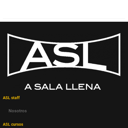
ASL staff
Nosotros
ASL cursos