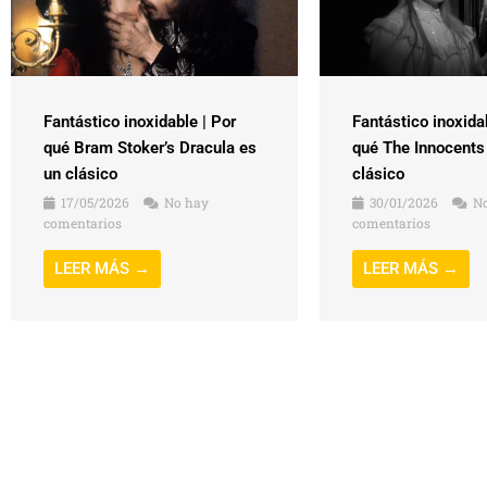
Fantástico inoxidable | Por
Fantástico inoxida
qué Bram Stoker’s Dracula es
qué The Innocents
un clásico
clásico
17/05/2026
No hay
30/01/2026
No
comentarios
comentarios
LEER MÁS →
LEER MÁS →