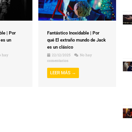
ble | Por
Fantástico Inoxidable | Por
 es un
qué El extraño mundo de Jack
es un clásico
 hay
22/12/2025
No hay
comentarios
LEER MÁS →