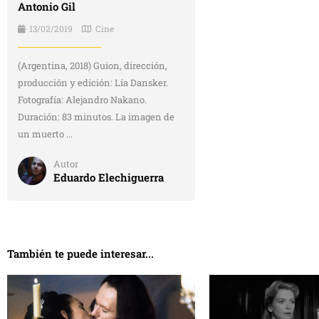
Antonio Gil
13/02/2019
Cine
(Argentina, 2018) Guion, dirección,
producción y edición: Lía Dansker.
Fotografía: Alejandro Nakano.
Duración: 83 minutos. La imagen de
un muerto ...
Autor
Eduardo Elechiguerra
También te puede interesar...