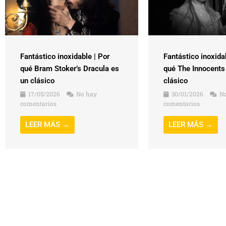
Fantástico inoxidable | Por
Fantástico inoxida
qué Bram Stoker’s Dracula es
qué The Innocents
un clásico
clásico
17/05/2026
No hay
30/01/2026
No
comentarios
comentarios
LEER MÁS →
LEER MÁS →