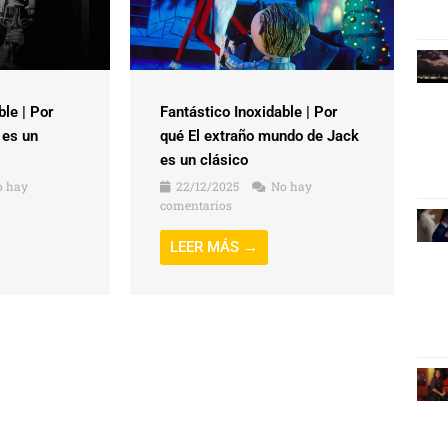
ble | Por
Fantástico Inoxidable | Por
 es un
qué El extraño mundo de Jack
es un clásico
 hay
22/12/2025
No hay
comentarios
LEER MÁS →