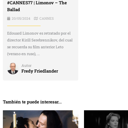
#CANNES77 | Limonov – The
Ballad
20/05/2024
CANNES
Edouard Limonov es retratado por el
director Kirill Serebrennikov, del cual
se recuerda su film anterior Leto
(verano en ruso), ...
Autor
Fredy Friedlander
También te puede interesar...