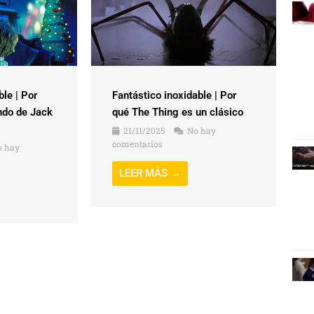
ble | Por
Fantástico inoxidable | Por
ndo de Jack
qué The Thing es un clásico
21/11/2025
No hay
comentarios
 hay
LEER MÁS →