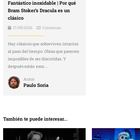
Fantástico inoxidable | Por qué
Bram Stoker’s Dracula es un
clásico
17/05/2026
Columnas
Hay clásicos que sobreviven intactos
al paso del tiempo. Obras que parecen
imposibles de ser discutidas. Y
después están esos ...
Autor
Paulo Soria
También te puede interesar...