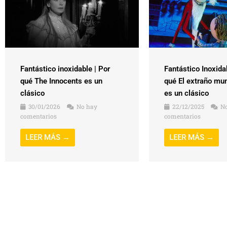
Fantástico inoxidable | Por
Fantástico Inoxida
qué The Innocents es un
qué El extraño mu
clásico
es un clásico
30/01/2026
No hay
22/12/2025
No
comentarios
comentarios
LEER MÁS →
LEER MÁS →