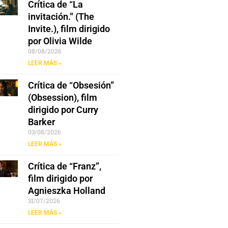
Crítica de “La
invitación.” (The
Invite.), film dirigido
por Olivia Wilde
08/08/2026
LEER MÁS »
Crítica de “Obsesión”
(Obsession), film
dirigido por Curry
Barker
03/08/2026
LEER MÁS »
Crítica de “Franz”,
film dirigido por
Agnieszka Holland
31/07/2026
LEER MÁS »