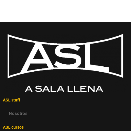
ASL staff
Nosotros
ASL cursos